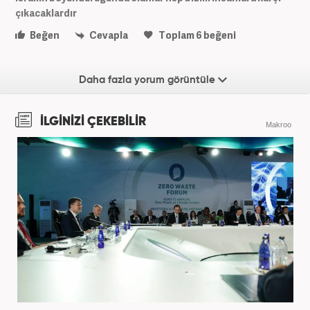
çıkacaklardır
Beğen
Cevapla
Toplam
6
beğeni
Daha fazla yorum görüntüle
İLGİNİZİ ÇEKEBİLİR
Makroo