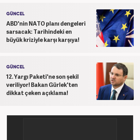
kategorilerde görev yaptı. Meslek hayatına
Haber7.com'da 'Güncel/Siyaset Sorumlu Editörü'
GÜNCEL
olarak devam etmektedir.
ABD'nin NATO planı dengeleri
sarsacak: Tarihindeki en
büyük kriziyle karşı karşıya!
GÜNCEL
12. Yargı Paketi'ne son şekil
veriliyor! Bakan Gürlek'ten
dikkat çeken açıklama!