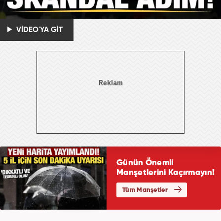
VİDEO'YA GİT