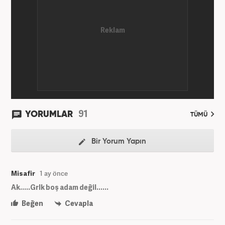
91
YORUMLAR
TÜMÜ
Bir Yorum Yapın
Misafir
1 ay önce
Ak.....Grlk boş adam değil......
Beğen
Cevapla