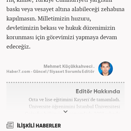
baskı veya vesayet altına alabileceği zehabına
kapılmasın. Milletimizin huzuru,
devletimizin bekası ve hukuk düzenimizin
korunması için görevimizi yapmaya devam
edeceğiz.
Mehmet Küçükkahveci .
Haber7.com - Güncel / Siyaset Sorumlu Editör
Editör Hakkında
Orta ve lise eğitimini Kayseri'de tamamladı.
Üniversite öğrenimini İstanbul Üniversitesi
Coğrafya bölümünde tamamladı. 2008 yılında
Haber7.com'da gazetecilik mesleğine ilk adımını
İLİŞKİLİ HABERLER
attı. 15 yıllık profesyonel editörlük kariyerinde tüm