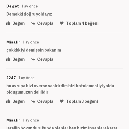
De get
1 ay önce
Demekki doğru yoldayız
Beğen
Cevapla
Toplam
4
beğeni
Misafir
1 ay önce
çokkkk iyi demişsin bakanım
Beğen
Cevapla
2247
1 ay önce
bu avrupa bizi overse sasirirdim bizi kotulemesi iyi yolda
oldugumuzun delilidir
Beğen
Cevapla
Toplam
3
beğeni
Misafir
1 ay önce
israilin boyunduruğunda olanlar hep bizim insanlara karşı