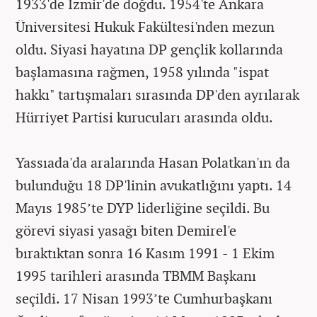
1933'de İzmir'de doğdu. 1954'te Ankara
Üniversitesi Hukuk Fakültesi'nden mezun
oldu. Siyasi hayatına DP gençlik kollarında
başlamasına rağmen, 1958 yılında "ispat
hakkı" tartışmaları sırasında DP'den ayrılarak
Hürriyet Partisi kurucuları arasında oldu.
Yassıada'da aralarında Hasan Polatkan'ın da
bulunduğu 18 DP'linin avukatlığını yaptı. 14
Mayıs 1985’te DYP liderliğine seçildi. Bu
görevi siyasi yasağı biten Demirel'e
bıraktıktan sonra 16 Kasım 1991 - 1 Ekim
1995 tarihleri arasında TBMM Başkanı
seçildi. 17 Nisan 1993’te Cumhurbaşkanı