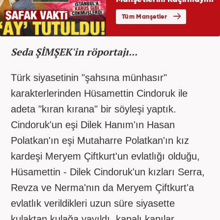
Seda ŞİMŞEK'in röportajı...
Türk siyasetinin "şahsına münhasır"
karakterlerinden Hüsamettin Cindoruk ile
adeta "kıran kırana" bir söyleşi yaptık.
Cindoruk'un eşi Dilek Hanım'ın Hasan
Polatkan'ın eşi Mutaharre Polatkan'ın kız
kardeşi Meryem Çiftkurt'un evlatlığı olduğu,
Hüsamettin - Dilek Cindoruk'un kızları Serra,
Revza ve Nerma'nın da Meryem Çiftkurt'a
evlatlık verildikleri uzun süre siyasette
kulaktan kulağa yayıldı, kapalı kapılar