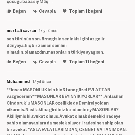
çocuğu baba sıy Müş …
Beğen
Cevapla
Toplam
1
beğeni
mert ali savran
17 yıl önce
sen türünün son. örnegisin seninkisi gibi az gelir
dünyaya.hiç bir zaman samimi
olmadın.olamazdın.masonların türkiye ayagısın.
Beğen
Cevapla
Toplam
11
beğeni
Muhammed
17 yıl önce
**Insan MASONLUK icin hic 3 tane güzel EVLATTAN
vazgecermi?**MASONLAR BEYIN YIKIYORLAR**. Anlasilan
Cindoruk´u MASONLAR özellikle de Demirel yoldan
cikarmis.Nasil aklina girdiniz bu adamin ey MASONLAR?
Akilliymis ki avukat olmus.Avukat olmak demekki iradeye
sahip olamayanlara da meslek oluyor. Iradesine sahip olan
bir avukat "ASLA EVLATLARIMDAN, CENNET VATANIMDAN,