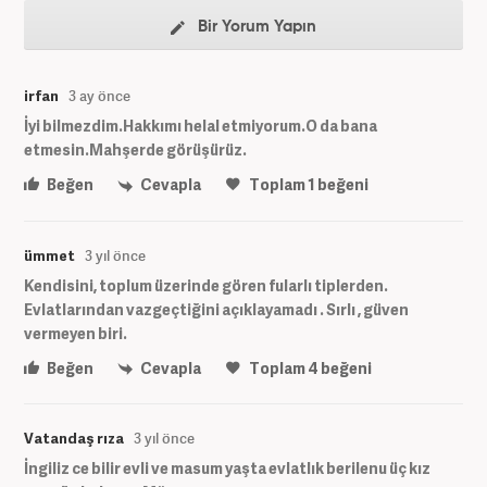
Bir Yorum Yapın
irfan
3 ay önce
İyi bilmezdim.Hakkımı helal etmiyorum.O da bana
etmesin.Mahşerde görüşürüz.
Beğen
Cevapla
Toplam
1
beğeni
ümmet
3 yıl önce
Kendisini, toplum üzerinde gören fularlı tiplerden.
Evlatlarından vazgeçtiğini açıklayamadı . Sırlı , güven
vermeyen biri.
Beğen
Cevapla
Toplam
4
beğeni
Vatandaş rıza
3 yıl önce
İngiliz ce bilir evli ve masum yaşta evlatlık berilenu üç kız