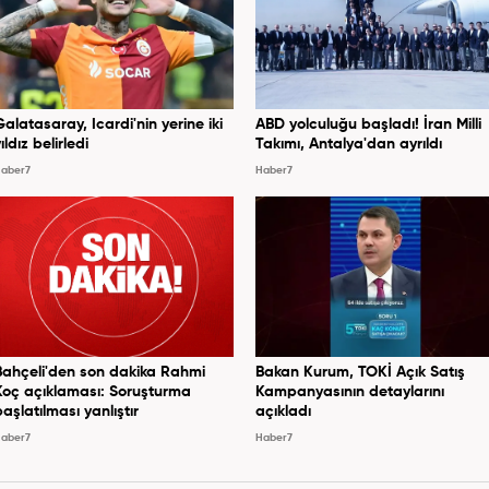
Galatasaray, Icardi'nin yerine iki
ABD yolculuğu başladı! İran Milli
ıldız belirledi
Takımı, Antalya'dan ayrıldı
aber7
Haber7
Bahçeli'den son dakika Rahmi
Bakan Kurum, TOKİ Açık Satış
Koç açıklaması: Soruşturma
Kampanyasının detaylarını
başlatılması yanlıştır
açıkladı
aber7
Haber7