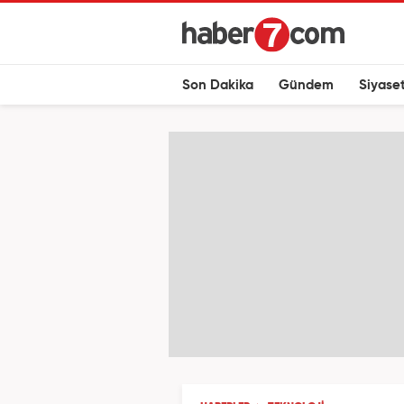
Son Dakika
Gündem
Siyase