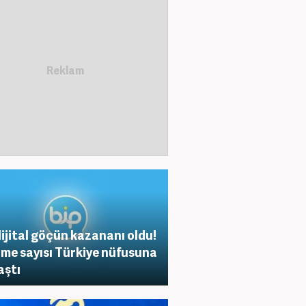
dijital göçün kazananı oldu!
rme sayısı Türkiye nüfusuna
aştı