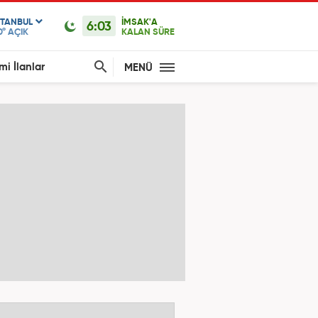
STANBUL
İMSAK'A
6:03
0°
AÇIK
KALAN SÜRE
mi İlanlar
MENÜ