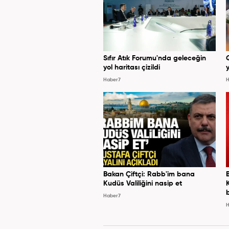
Sıfır Atık Forumu'nda geleceğin
yol haritası çizildi
y
Haber7
H
Bakan Çiftçi: Rabb'im bana
Kudüs Valiliğini nasip et
Haber7
H