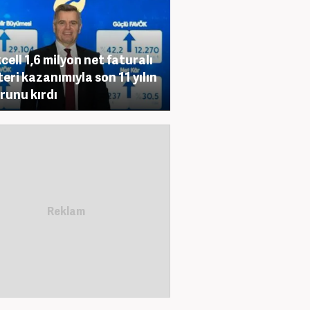
cell 1,6 milyon net faturalı
eri kazanımıyla son 11 yılın
runu kırdı