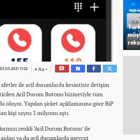
Turk
müşt
reko
03.03.2021 11:22
afetler ile acil durumlarda kesintisiz iletişim
ştirilen Acil Durum Butonu hizmetiyle tüm
da oluyor. Yapılan şirket açıklamasına göre BiP
an kişi sayısı 3 milyonu aştı.
kırmızı renkli ‘Acil Durum Butonu’ ile
t anları ya da acil durumlarda mevcut