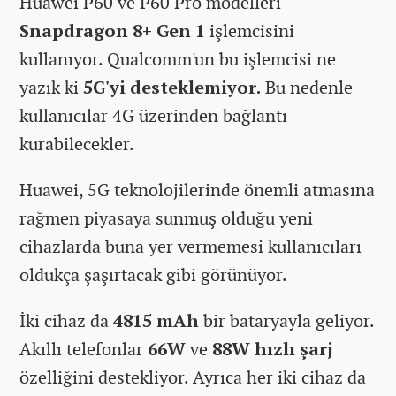
Huawei P60 ve P60 Pro modelleri
Snapdragon 8+ Gen 1
işlemcisini
kullanıyor. Qualcomm'un bu işlemcisi ne
yazık ki
5G'yi desteklemiyor.
Bu nedenle
kullanıcılar 4G üzerinden bağlantı
kurabilecekler.
Huawei, 5G teknolojilerinde önemli atmasına
rağmen piyasaya sunmuş olduğu yeni
cihazlarda buna yer vermemesi kullanıcıları
oldukça şaşırtacak gibi görünüyor.
İki cihaz da
4815 mAh
bir bataryayla geliyor.
Akıllı telefonlar
66W
ve
88W hızlı şarj
özelliğini destekliyor. Ayrıca her iki cihaz da