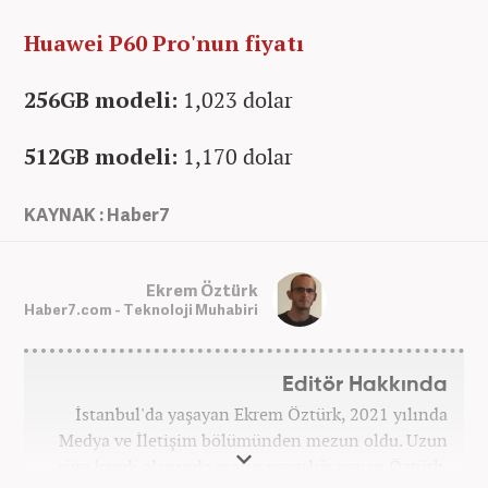
Huawei P60 Pro'nun fiyatı
256GB modeli:
1,023 dolar
512GB modeli:
1,170 dolar
KAYNAK : Haber7
Ekrem Öztürk
Haber7.com - Teknoloji Muhabiri
Editör Hakkında
İstanbul'da yaşayan Ekrem Öztürk, 2021 yılında
Medya ve İletişim bölümünden mezun oldu. Uzun
süre kendi alanında metin yazarlığı yapan Öztürk,