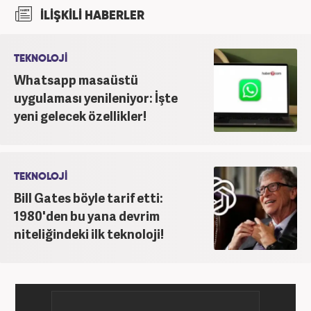
şu an Haber7.com'da "Muhabir - Editör" olarak görev
İLİŞKİLİ HABERLER
yapmaktadır. Ayrıca günümüz insan ilişkilerinde
saygının ve empatinin çok büyük bir güç olduğuna
inanmakta ve bu değerleri meslek hayatında da ön
TEKNOLOJİ
planda tutmaktadır.
Whatsapp masaüstü
uygulaması yenileniyor: İşte
yeni gelecek özellikler!
TEKNOLOJİ
Bill Gates böyle tarif etti:
1980'den bu yana devrim
niteliğindeki ilk teknoloji!