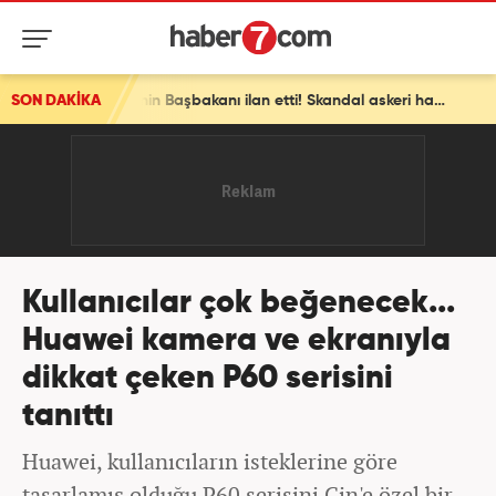
SON DAKİKA
Avrupa ülkesinden bomba İsrail kararı! Ülkenin Başbakanı ilan etti! Skandal askeri hamle
Kullanıcılar çok beğenecek...
Huawei kamera ve ekranıyla
dikkat çeken P60 serisini
tanıttı
Huawei, kullanıcıların isteklerine göre
tasarlamış olduğu P60 serisini Çin'e özel bir