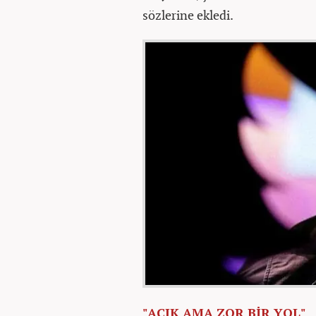
sözlerine ekledi.
"AÇIK AMA ZOR BİR YOL"