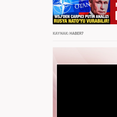
KAYNAK:
HABER7