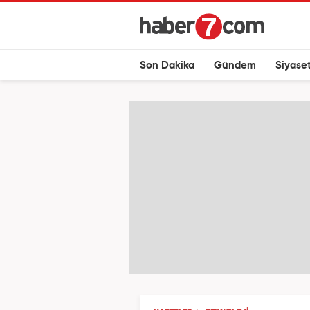
Son Dakika
Gündem
Siyase