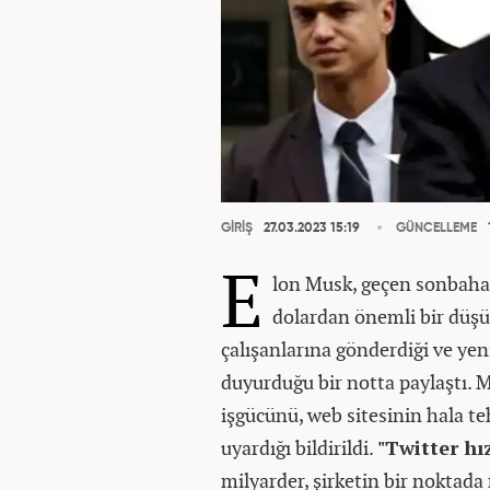
GİRİŞ
27.03.2023 15:19
GÜNCELLEME
E
lon Musk, geçen sonbahard
dolardan önemli bir düş
çalışanlarına gönderdiği ve yen
duyurduğu bir notta paylaştı. M
işgücünü, web sitesinin hala t
uyardığı bildirildi.
"Twitter hı
milyarder, şirketin bir noktada