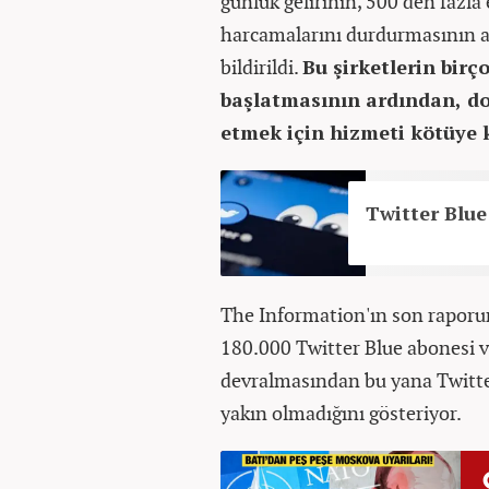
günlük gelirinin, 500'den fazla
harcamalarını durdurmasının ar
bildirildi.
Bu şirketlerin birç
başlatmasının ardından, do
etmek için hizmeti kötüye k
Twitter Blue 
The Information'ın son raporu
180.000 Twitter Blue abonesi v
devralmasından bu yana Twitter
yakın olmadığını gösteriyor.