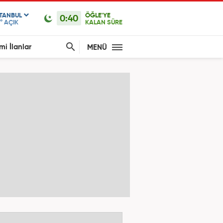
STANBUL
ÖĞLE'YE
0:40
°
AÇIK
KALAN SÜRE
mi İlanlar
MENÜ