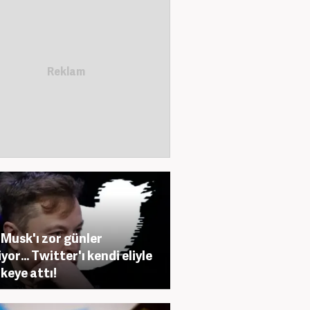
 Musk'ı zor günler
yor... Twitter'ı kendi eliyle
ikeye attı!