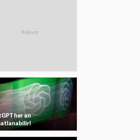
tGPT her an
atlanabilir!