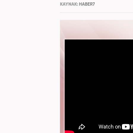
KAYNAK:
HABER7