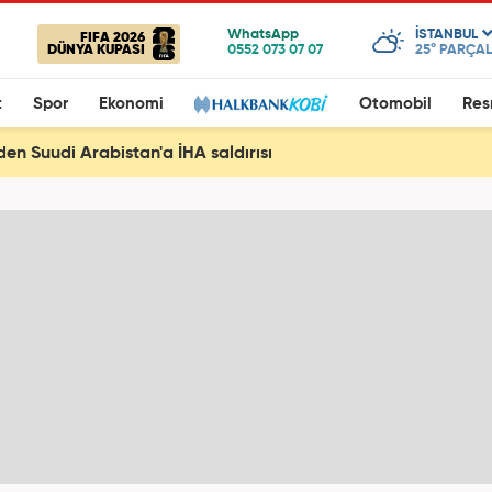
ISTANBUL
FIFA 2026
DÜNYA KUPASI
25°
PARÇAL
t
Spor
Ekonomi
Otomobil
Res
den Suudi Arabistan'a İHA saldırısı