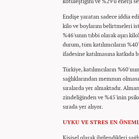
kötüleştiğini ve %29'u enerji se
Endişe yaratan sadece iddia edil
kilo ve boylarını belirtmeleri 
%46'sının tıbbi olarak aşırı ki
durum, tüm katılımcıların %40
ifadesine katılmasına katkıda b
Türkiye, katılımcıların %60'ını
sağlıklarından memnun olmasıy
sıralarda yer almaktadır. Alman
zindeliğinden ve %45'inin psi
sırada yer alıyor.
UYKU VE STRES EN ÖNEML
Kişisel olarak ilgilendikleri sa