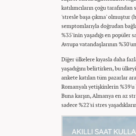
katılımcıların çoğu tarafından s
'stresle başa çıkma' olmuştur (he
semptomlarıyla doğrudan bağlan
%35'inin yaşadığı en popüler 
Avrupa vatandaşlarının %30'unu
Diğer ülkelere kıyasla daha faz
yaşadığını belirtirken, bu ülke
ankete katılan tüm pazarlar ara
Romanyalı yetişkinlerin %39'u
Buna karşın, Almanya en az str
sadece %22'si stres yaşadıkların