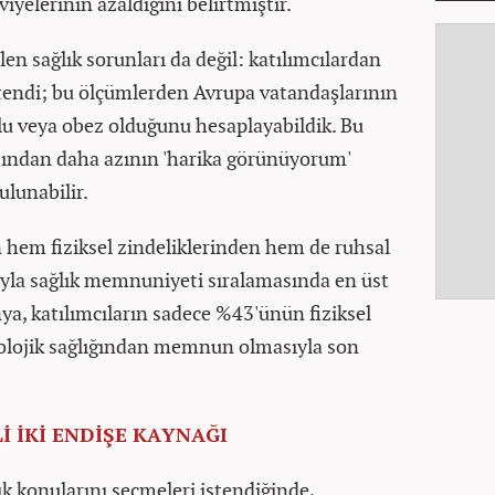
viyelerinin azaldığını belirtmiştir.
en sağlık sorunları da değil: katılımcılardan
istendi; bu ölçümlerden Avrupa vatandaşlarının
lolu veya obez olduğunu hesaplayabildik. Bu
'ından daha azının 'harika görünüyorum'
ulunabilir.
n hem fiziksel zindeliklerinden hem de ruhsal
la sağlık memnuniyeti sıralamasında en üst
ya, katılımcıların sadece %43'ünün fiziksel
kolojik sağlığından memnun olmasıyla son
İ İKİ ENDİŞE KAYNAĞI
ğlık konularını seçmeleri istendiğinde,