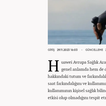
GİRİŞ
29.11.2023 16:03
GÜNCELLEME
2
H
uawei Avrupa Sağlık Ar
genel anlamda hem de dah
hakkındaki tutum ve farkındalık
saat farkındalığını ve kullanımı
kullanımının kişisel sağlık bil
etkisi olup olmadığını tespit e