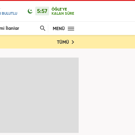
ÖĞLE'YE
5:57
I BULUTLU
KALAN SÜRE
mi İlanlar
MENÜ
TÜMÜ