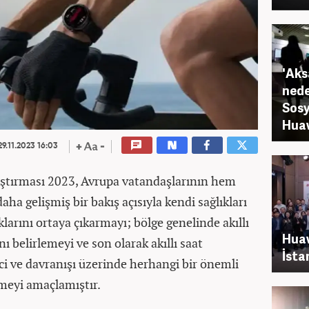
'Aks
nede
Sosy
Huaw
9.11.2023 16:03
aştırması 2023, Avrupa vatandaşlarının hem
a gelişmiş bir bakış açısıyla kendi sağlıkları
larını ortaya çıkarmayı; bölge genelinde akıllı
Huaw
nı belirlemeyi ve son olarak akıllı saat
İsta
inci ve davranışı üzerinde herhangi bir önemli
tmeyi amaçlamıştır.