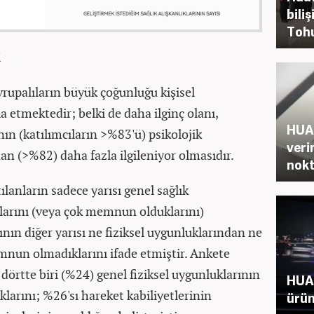
biliş
Tohu
K
Avrupalıların büyük çoğunluğu kişisel
dia etmektedir; belki de daha ilginç olanı,
HUAW
nın (katılımcıların >%83'ü) psikolojik
verim
ndan (>%82) daha fazla ilgileniyor olmasıdır.
nokt
lanların sadece yarısı genel sağlık
rını (veya çok memnun olduklarını)
ının diğer yarısı ne fiziksel uygunluklarından ne
mnun olmadıklarını ifade etmiştir. Ankete
 dörtte biri (%24) genel fiziksel uygunluklarının
HUAW
arını; %26'sı hareket kabiliyetlerinin
ürün