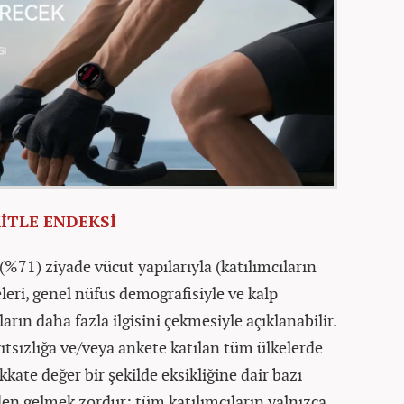
KİTLE ENDEKSİ
(%71) ziyade vücut yapılarıyla (katılımcıların
eleri, genel nüfus demografisiyle ve kalp
ların daha fazla ilgisini çekmesiyle açıklanabilir.
ayıtsızlığa ve/veya ankete katılan tüm ülkelerde
kkate değer bir şekilde eksikliğine dair bazı
den gelmek zordur: tüm katılımcıların yalnızca