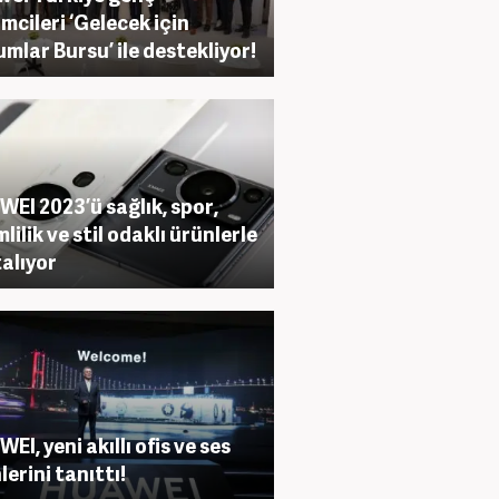
imcileri ‘Gelecek için
mlar Bursu’ ile destekliyor!
EI 2023’ü sağlık, spor,
lilik ve stil odaklı ürünlerle
alıyor
EI, yeni akıllı ofis ve ses
lerini tanıttı!