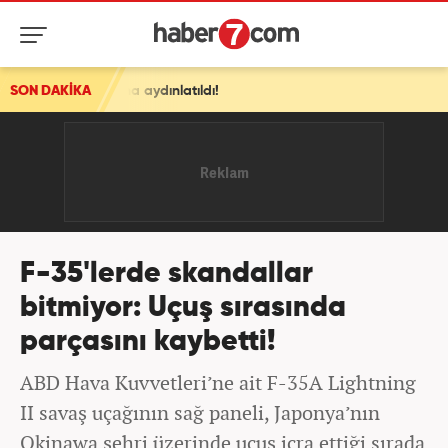
 aydınlatıldı!
SON DAKİKA
F-35'lerde skandallar
bitmiyor: Uçuş sırasında
parçasını kaybetti!
ABD Hava Kuvvetleri’ne ait F-35A Lightning
II savaş uçağının sağ paneli, Japonya’nın
Okinawa şehri üzerinde uçuş icra ettiği sırada