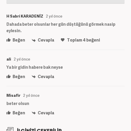
H Sabri KARADENİZ
2 yıl önce
Dahada beter olsunlar her gün düştüğünü görmek nasip
eylesin.
Beğen
Cevapla
Toplam
4
beğeni
ali
2 yıl önce
Ya bir gidin habere bak neyse
Beğen
Cevapla
Misafir
2 yıl önce
beter olsun
Beğen
Cevapla