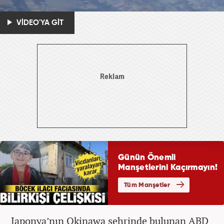
VİDEO'YA GİT
Japonya’nın Okinawa şehrinde bulunan ABD