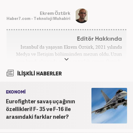
Ekrem Öztürk
Haber7.com - Teknoloji Muhabiri
Editör Hakkında
İstanbul'da yaşayan Ekrem Öztürk, 2021 yılında
Medya ve İletişim bölümünden mezun oldu. Uzun
süre kendi alanında metin yazarlığı yapan Öztürk,
şu an Haber7.com'da "Muhabir - Editör" olarak görev
İLİŞKİLİ HABERLER
yapmaktadır. Ayrıca günümüz insan ilişkilerinde
saygının ve empatinin çok büyük bir güç olduğuna
inanmakta ve bu değerleri meslek hayatında da ön
EKONOMİ
planda tutmaktadır.
Eurofighter savaş uçağının
özellikleri! F- 35 ve F-16 ile
arasındaki farklar neler?