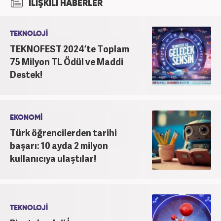
İLİŞKİLİ HABERLER
yapmaktadır. Ayrıca günümüz insan ilişkilerinde
saygının ve empatinin çok büyük bir güç olduğuna
inanmakta ve bu değerleri meslek hayatında da ön
TEKNOLOJİ
planda tutmaktadır.
TEKNOFEST 2024’te Toplam
75 Milyon TL Ödül ve Maddi
Destek!
EKONOMİ
Türk öğrencilerden tarihi
başarı: 10 ayda 2 milyon
kullanıcıya ulaştılar!
TEKNOLOJİ