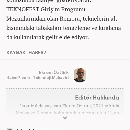
TEKNOFEST Girişim Programı
Mezunlarından olan Remora, teknelerin alt
kısmındaki tabakaları temizleme ve kiralama
da kullanılarak gelir elde ediyor.
KAYNAK : HABER7
Ekrem Öztürk
Haber7.com - Teknoloji Muhabiri
Editör Hakkında
İstanbul'da yaşayan Ekrem Öztürk, 2021 yılında
Medya ve İletişim bölümünden mezun oldu. Uzun
süre kendi alanında metin yazarlığı yapan Öztürk,
şu an Haber7.com'da "Muhabir - Editör" olarak görev