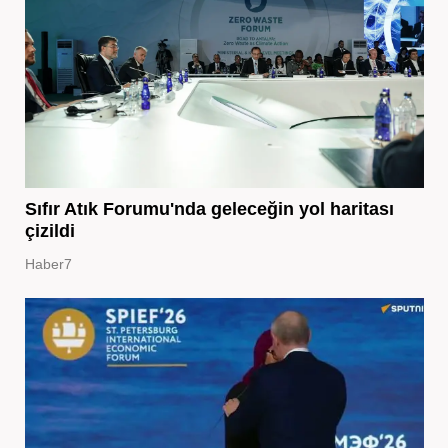
Sıfır Atık Forumu'nda geleceğin yol haritası
çizildi
Haber7