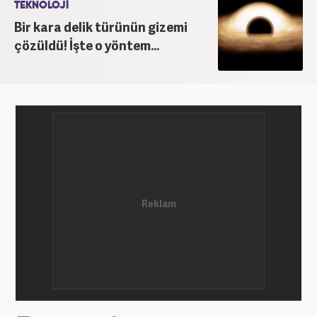
TEKNOLOJİ
Bir kara delik türünün gizemi
çözüldü! İşte o yöntem...