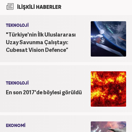
şu an Haber7.com'da "Muhabir - Editör" olarak görev
İLİŞKİLİ HABERLER
yapmaktadır. Ayrıca günümüz insan ilişkilerinde
saygının ve empatinin çok büyük bir güç olduğuna
inanmakta ve bu değerleri meslek hayatında da ön
TEKNOLOJİ
planda tutmaktadır.
"Türkiye'nin İlk Uluslararası
Uzay Savunma Çalıştayı:
Cubesat Vision Defence”
TEKNOLOJİ
En son 2017'de böylesi görüldü
EKONOMİ