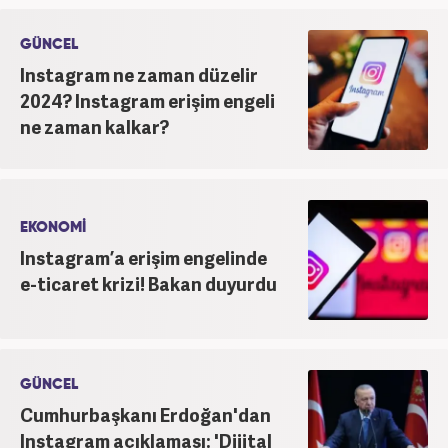
saygının ve empatinin çok büyük bir güç olduğuna
inanmakta ve bu değerleri meslek hayatında da ön
GÜNCEL
planda tutmaktadır.
Instagram ne zaman düzelir
2024? Instagram erişim engeli
ne zaman kalkar?
EKONOMİ
Instagram’a erişim engelinde
e-ticaret krizi! Bakan duyurdu
GÜNCEL
Cumhurbaşkanı Erdoğan'dan
Instagram açıklaması: 'Dijital