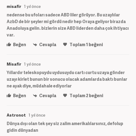
misafir
1 yıl önce
nedense bu ufoları sadece ABD liler görüyor. Bu uzaylılar
AzbD de bir şeyler mi gördü nedir hep Oraya geliyor birazda
Anadoluya gelin. bizlerin size ABD liderden daha çok ihtiyacı
var.
Beğen
Cevapla
Toplam
1
beğeni
Misafir
1 yıl önce
Yıllardır teleskopuydu uydusuydu cartı curtu uzaya gönder
uzayı kirlet bunun bir sonucu olacak adamlarda baktı bunlar
ne ayak diye, müdahale ediyorlar
Beğen
Cevapla
Toplam
2
beğeni
Astronot
1 yıl önce
Dünya dışı olan tek şey siz zalim amerikalılarsınız, defolup
gidin dünyadan