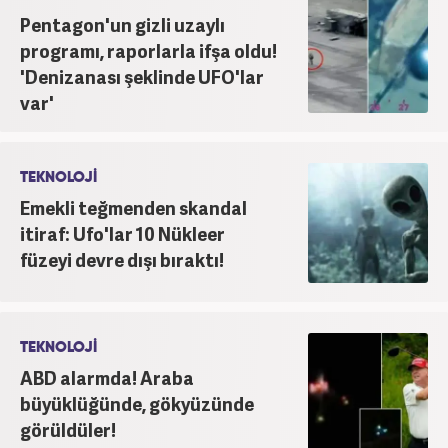
Pentagon'un gizli uzaylı
planda tutmaktadır.
programı, raporlarla ifşa oldu!
'Denizanası şeklinde UFO'lar
var'
TEKNOLOJİ
Emekli teğmenden skandal
itiraf: Ufo'lar 10 Nükleer
füzeyi devre dışı bıraktı!
TEKNOLOJİ
ABD alarmda! Araba
büyüklüğünde, gökyüzünde
görüldüler!