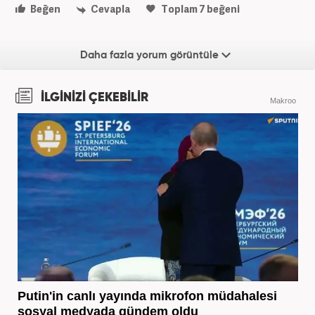
Beğen
Cevapla
Toplam
7
beğeni
Daha fazla yorum görüntüle
İLGİNİZİ ÇEKEBİLİR
Makroo
Putin'in canlı yayında mikrofon müdahalesi
sosyal medyada gündem oldu