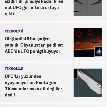
sızdırıldı! Şimdiye kadar ki en
net UFO görüntüsü ortaya
çıktı!
TEKNOLOJİ
Olağanüstü hal çağrısı
yapıldı! Okyanustan geldiler:
ABD'de UFO paniği büyüyor!
TEKNOLOJİ
UFO'lar yüzünden
uyuyamıyorlar: Pentagon
'Düşmanlarımıza ait değiller'
dedi!