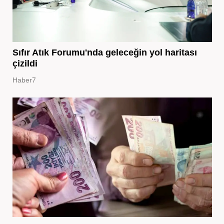
Sıfır Atık Forumu'nda geleceğin yol haritası
çizildi
Haber7