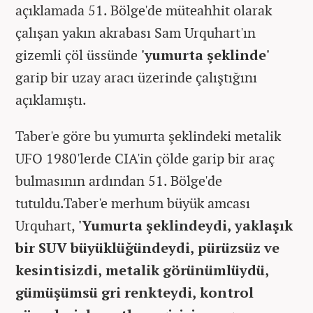
açıklamada 51. Bölge'de müteahhit olarak
çalışan yakın akrabası Sam Urquhart'ın
gizemli çöl üssünde
'yumurta şeklinde'
garip bir uzay aracı üzerinde çalıştığını
açıklamıştı.
Taber'e göre bu yumurta şeklindeki metalik
UFO 1980'lerde CIA'in çölde garip bir araç
bulmasının ardından 51. Bölge'de
tutuldu.Taber'e merhum büyük amcası
Urquhart,
'Yumurta şeklindeydi, yaklaşık
bir SUV büyüklüğündeydi, pürüzsüz ve
kesintisizdi, metalik görünümlüydü,
gümüşümsü gri renkteydi, kontrol