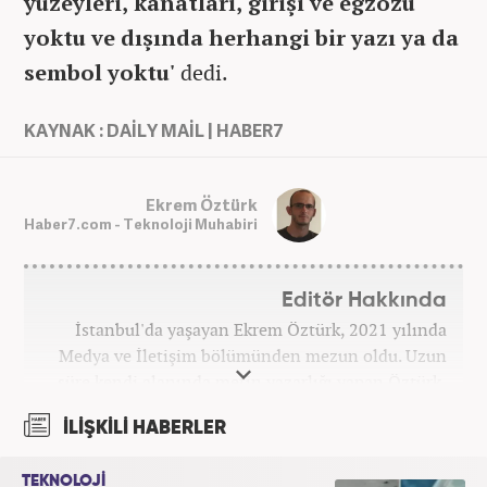
yüzeyleri, kanatları, girişi ve egzozu
yoktu ve dışında herhangi bir yazı ya da
sembol yoktu'
dedi.
KAYNAK : DAİLY MAİL | HABER7
Ekrem Öztürk
Haber7.com - Teknoloji Muhabiri
Editör Hakkında
İstanbul'da yaşayan Ekrem Öztürk, 2021 yılında
Medya ve İletişim bölümünden mezun oldu. Uzun
süre kendi alanında metin yazarlığı yapan Öztürk,
şu an Haber7.com'da "Muhabir - Editör" olarak görev
İLİŞKİLİ HABERLER
yapmaktadır. Ayrıca günümüz insan ilişkilerinde
saygının ve empatinin çok büyük bir güç olduğuna
TEKNOLOJİ
inanmakta ve bu değerleri meslek hayatında da ön