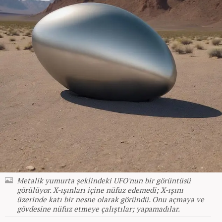
Metalik yumurta şeklindeki UFO'nun bir görüntüsü
görülüyor. X-ışınları içine nüfuz edemedi; X-ışını
üzerinde katı bir nesne olarak göründü. Onu açmaya ve
gövdesine nüfuz etmeye çalıştılar; yapamadılar.