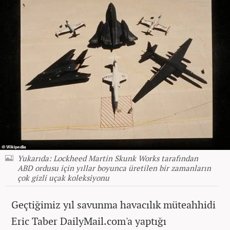
Yukarıda: Lockheed Martin Skunk Works tarafından
ABD ordusu için yıllar boyunca üretilen bir zamanların
çok gizli uçak koleksiyonu
Geçtiğimiz yıl savunma havacılık müteahhidi
Eric Taber DailyMail.com'a yaptığı