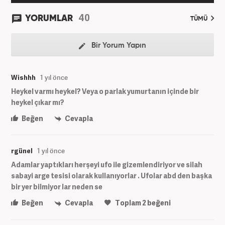
40
YORUMLAR
TÜMÜ
Bir Yorum Yapın
Wishhh
1 yıl önce
Heykel varmı heykel? Veya o parlak yumurtanın içinde bir
heykel çıkar mı?
Beğen
Cevapla
rgünel
1 yıl önce
Adamlar yaptıkları herşeyi ufo ile gizemlendiriyor ve silah
sabayi arge tesisi olarak kullanıyorlar . Ufolar abd den başka
bir yer bilmiyor lar neden se
Beğen
Cevapla
Toplam
2
beğeni