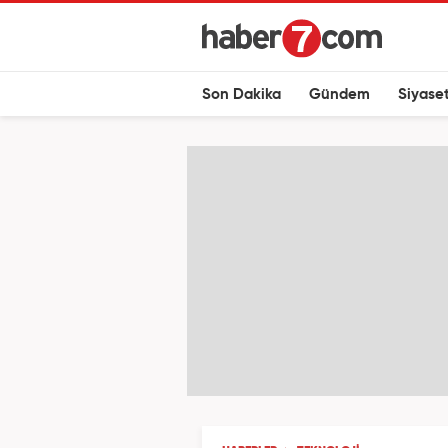
Son Dakika
Gündem
Siyase