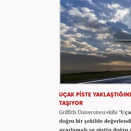
UÇAK PİSTE YAKLAŞTIĞIN
TAŞIYOR
Griffith Üniversitesi ekibi
"Uça
doğru bir şekilde değerlend
ayarlamalı ve pistin doğru