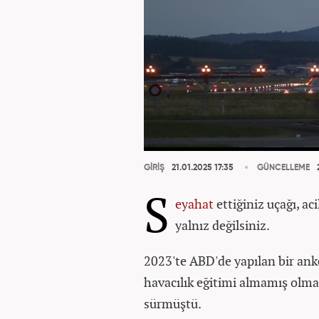
GİRİŞ
21.01.2025 17:35
GÜNCELLEME
2
S
eyahat
ettiğiniz uçağı, a
yalnız değilsiniz.
2023'te ABD'de yapılan bir anket
havacılık eğitimi almamış olma
sürmüştü.