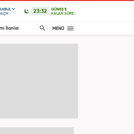
TANBUL
GÜNEŞ'E
23:32
AÇIK
KALAN SÜRE
mi İlanlar
MENÜ