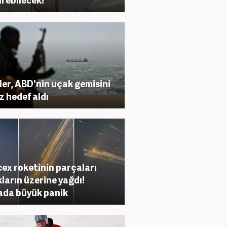
ler, ABD'nin uçak gemisini
ez hedef aldı
ex roketinin parçaları
ların üzerine yağdı!
da büyük panik