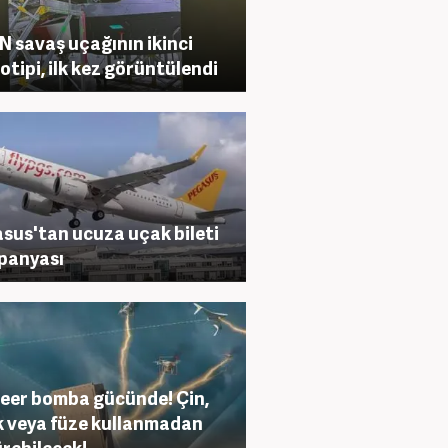
 savaş uçağının ikinci
otipi, ilk kez görüntülendi
sus'tan ucuza uçak bileti
panyası
eer bomba gücünde! Çin,
 veya füze kullanmadan
rebilecek!