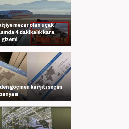
kişiye mezar olan uçak
sında 4 dakikalık kara
 gizemi
den göçmen karşıtı seçim
panyası