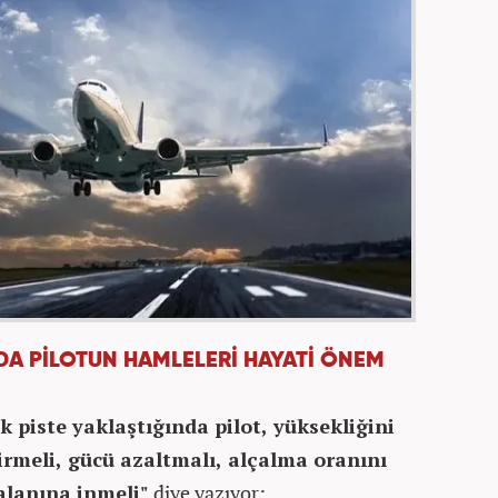
DA PİLOTUN HAMLELERİ HAYATİ ÖNEM
k piste yaklaştığında pilot, yüksekliğini
irmeli, gücü azaltmalı, alçalma oranını
 alanına inmeli"
diye yazıyor: