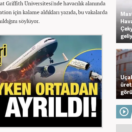
at Griffith Üniversitesi'nde havacılık alanında
ation için kalame aldıkları yazıda, bu vakalarda
Mast
ıldığını söylüyor.
Hava
Çeky
geli
Uçak
üret
görü