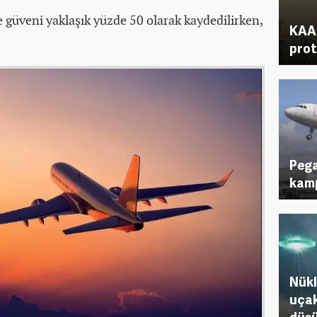
 güveni yaklaşık yüzde 50 olarak kaydedilirken,
KAAN
.
prot
Pega
kam
Nükl
uçak
düşü