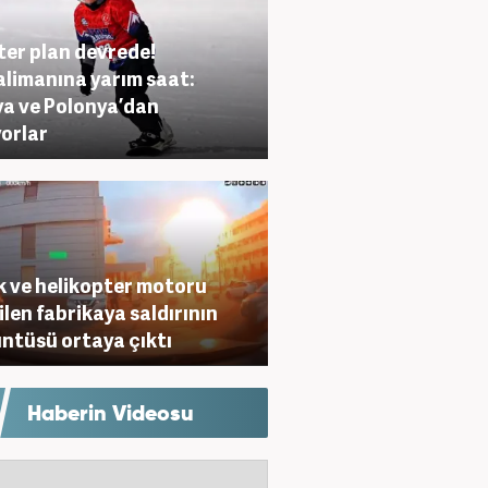
er plan devrede!
limanına yarım saat:
a ve Polonya’dan
yorlar
 ve helikopter motoru
ilen fabrikaya saldırının
ntüsü ortaya çıktı
Haberin Videosu