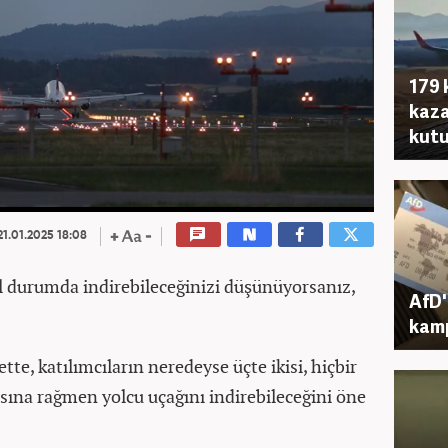
179 
kaza
kutu
1.01.2025 18:08
cil durumda indirebileceğinizi düşünüyorsanız,
AfD'
kam
te, katılımcıların neredeyse üçte ikisi, hiçbir
sına rağmen yolcu uçağını indirebileceğini öne