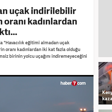
 uçak indirilebilir
n oranı kadınlardan
ktı...
a "Havacılık eğitimi almadan uçak
rin oranı kadınlardan iki kat fazla olduğu
imsiz birinin yolcu uçağını indiremeyeceğini
Keny
kaza