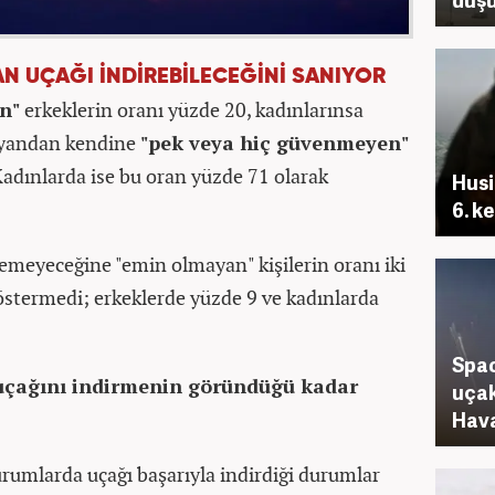
N UÇAĞI İNDİREBİLECEĞİNİ SANIYOR
n"
erkeklerin oranı yüzde 20, kadınlarınsa
r yandan kendine
"pek veya hiç güvenmeyen"
Kadınlarda ise bu oran yüzde 71 olarak
Husi
6. k
remeyeceğine "emin olmayan" kişilerin oranı iki
göstermedi; erkeklerde yüzde 9 ve kadınlarda
Spac
 uçağını indirmenin göründüğü kadar
uçak
Hava
urumlarda uçağı başarıyla indirdiği durumlar