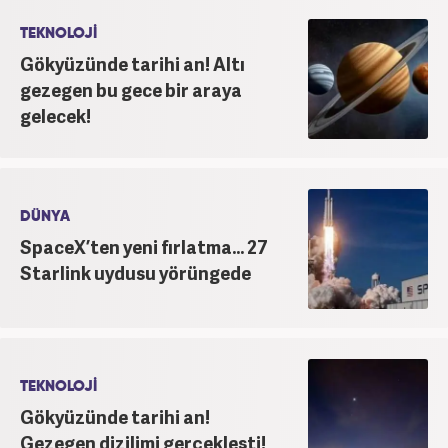
TEKNOLOJİ
Gökyüzünde tarihi an! Altı
gezegen bu gece bir araya
gelecek!
DÜNYA
SpaceX’ten yeni fırlatma... 27
Starlink uydusu yörüngede
TEKNOLOJİ
Gökyüzünde tarihi an!
Gezegen dizilimi gerçekleşti!