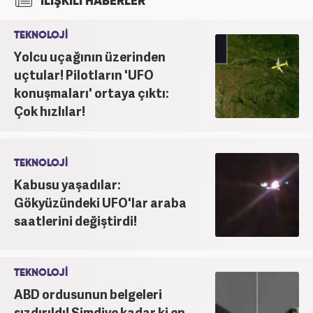
İLİŞKİLİ HABERLER
yapmaktadır. Ayrıca günümüz insan ilişkilerinde
saygının ve empatinin çok büyük bir güç olduğuna
TEKNOLOJİ
inanmakta ve bu değerleri meslek hayatında da ön
Yolcu uçağının üzerinden
planda tutmaktadır.
uçtular! Pilotların 'UFO
konuşmaları' ortaya çıktı:
Çok hızlılar!
TEKNOLOJİ
Kabusu yaşadılar:
Gökyüzündeki UFO'lar araba
saatlerini değiştirdi!
TEKNOLOJİ
ABD ordusunun belgeleri
sızdırıldı! Şimdiye kadar ki en