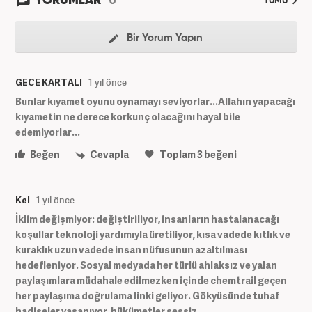
YORUMLAR
TÜMÜ
Bir Yorum Yapın
GECE KARTALI
1 yıl önce
Bunlar kıyamet oyunu oynamayı seviyorlar...Allahın yapacağı
kıyametin ne derece korkunç olacağını hayal bile
edemiyorlar...
Beğen
Cevapla
Toplam
3
beğeni
Kel
1 yıl önce
İklim değişmiyor: değiştiriliyor, insanların hastalanacağı
koşullar teknoloji yardımıyla üretiliyor, kısa vadede kıtlık ve
kuraklık uzun vadede insan nüfusunun azaltılması
hedefleniyor. Sosyal medyada her türlü ahlaksız ve yalan
paylaşımlara müdahale edilmezken içinde chemtrail geçen
her paylaşıma doğrulama linki geliyor. Gökyüsünde tuhaf
hadiseler yaşanıyor, hükümetler sessiz.