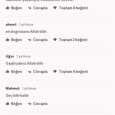
Beğen
Cevapla
Toplam
4
beğeni
ahmet
1 yıl önce
en dogrusunu Allah bilir.
Beğen
Cevapla
Toplam
2
beğeni
Uğur
1 yıl önce
Gaybi yalnız Allah bilir
Beğen
Cevapla
Toplam
4
beğeni
Mahmut
1 yıl önce
Geç bile kaldı
Beğen
Cevapla