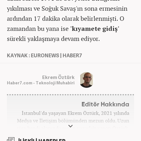
yıkılması ve Soğuk Savaş'ın sona ermesinin
ardından 17 dakika olarak belirlenmişti. O
zamandan bu yana ise
'kıyamete gidiş'
sürekli yaklaşmaya devam ediyor.
KAYNAK : EURONEWS | HABER7
Ekrem Öztürk
Haber7.com - Teknoloji Muhabiri
Editör Hakkında
İstanbul'da yaşayan Ekrem Öztürk, 2021 yılında
Medya ve İletişim bölümünden mezun oldu. Uzun
süre kendi alanında metin yazarlığı yapan Öztürk,
şu an Haber7.com'da "Muhabir - Editör" olarak görev