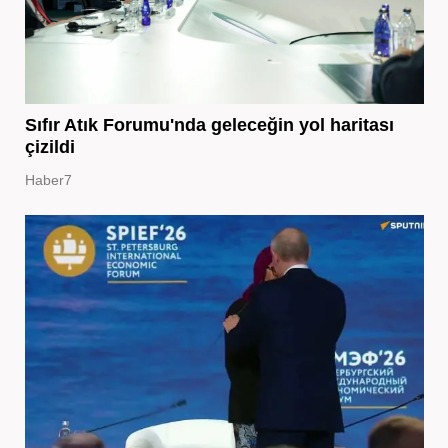
Sıfır Atık Forumu'nda geleceğin yol haritası
çizildi
Haber7