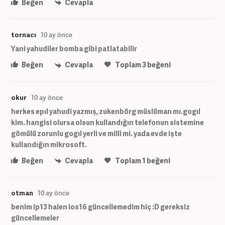
Beğen
Cevapla
tornacı
10 ay önce
Yani yahudiler bomba gibi patlatabilir
Beğen
Cevapla
Toplam
3
beğeni
okur
10 ay önce
herkes epıl yahudi yazmış, zukenbörg müslüman mı.gogıl
kim. hangisi olursa olsun kullandığın telefonun sistemine
gömülü zorunlu gogıl yerli ve milli mi. yada evde işte
kullandığın mikrosoft.
Beğen
Cevapla
Toplam
1
beğeni
otman
10 ay önce
benim ip13 halen ios16 güncellemedim hiç :D gereksiz
güncellemeler