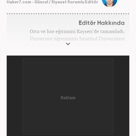
Haber7.com - Güncel / Siyaset Sorumlu Editör
Editör Hakkında
Orta ve lise eğitimini Kayseri'de tamamladı.
Üniversite öğrenimini İstanbul Üniversitesi
Coğrafya bölümünde tamamladı. 2008 yılında
Haber7.com'da gazetecilik mesleğine ilk adımını
attı. 15 yıllık profesyonel editörlük kariyerinde tüm
kategorilerde görev yaptı. Meslek hayatına
Haber7.com'da 'Güncel/Siyaset Sorumlu Editörü'
olarak devam etmektedir.