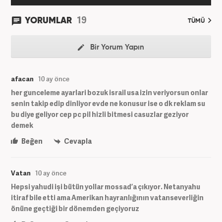
19
YORUMLAR
TÜMÜ
Bir Yorum Yapın
afacan
10 ay önce
her gunceleme ayarlari bozuk israil usa izin veriyorsun onlar
senin takip edip dinliyor evde ne konusur ise o dk reklam su
bu diye geliyor cep pc pil hizli bitmesi casuzlar geziyor
demek
Beğen
Cevapla
Vatan
10 ay önce
Hepsi yahudi işi bütün yollar mossad’a çıkıyor. Netanyahu
itiraf bile etti ama Amerikan hayranlığının vatanseverliğin
önüne geçtiği bir dönemden geçiyoruz