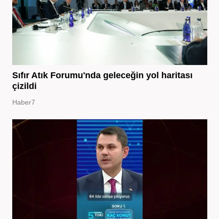
Sıfır Atık Forumu'nda geleceğin yol haritası
çizildi
Haber7