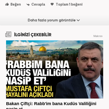
Beğen
Cevapla
Toplam
1
beğeni
Daha fazla yorum görüntüle
İLGİNİZİ ÇEKEBİLİR
Makroo
Bakan Çiftçi: Rabb'im bana Kudüs Valiliğini
nasip et