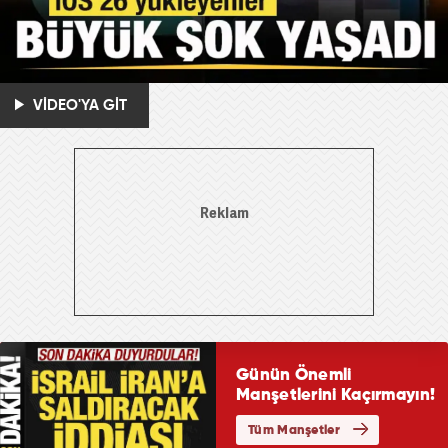
VİDEO'YA GİT