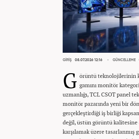
GİRİŞ
08.07.2026 12:16
GÜNCELLEME
G
örüntü teknolojilerinin 
gamını monitör kategoris
uzmanlığı, TCL CSOT panel tekn
monitör pazarında yeni bir döne
gerçekleştirdiği iş birliği ka
değil, üstün görüntü kalitesine
karşılamak üzere tasarlanmış g