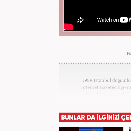
H
1989 İstanbul doğumlu 
İnternet Gazeteciliği-Ya
bölümlerinden mezun oldu.
yüksek lisans Eğitimini tamaml
Star TV ve Habertürk gazeteler
Medya Grubu'na haber editörü
BUNLAR DA İLGİNİZİ ÇE
Koordinatörü ola