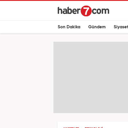
Son Dakika
Gündem
Siyase