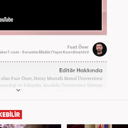
Fuat Öner
aber7.com - Sorumlu Müdür/Yayın Koordinatörü
Editör Hakkında
olan Fuat Öner, Hatay Mustafa Kemal Üniversitesi
yıncılığı ve Eskişehir Anadolu Üniversitesi İşletme
 Marmara Üniversitesi Sosyal Medya Yönetimi’nde
adı. Medya sektörüne 2008 yılında adım atan Öner,
inde çeşitli görevler üstlendi. 2012 yılında Kanal7
 olarak katılan Öner, şu anda Haber7.com'da Yayın
KEBİLİR
rak görev yapmaktadır. Evli ve bir çocuk babasıdır.