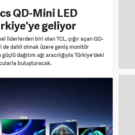
ics QD-Mini LED
rkiye'ye geliyor
el liderlerden biri olan TCL, çığır açan QD-
i de dahil olmak üzere geniş monitör
n güçlü dağıtım ağı aracılığıyla Türkiye'deki
ncularla buluşturacak.