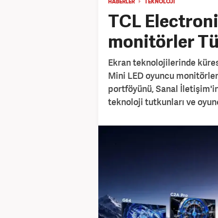
HABERLER
TEKNOLOJİ
TCL Electron
monitörler Tü
Ekran teknolojilerinde küres
Mini LED oyuncu monitörler
portföyünü, Sanal İletişim'i
teknoloji tutkunları ve oyu