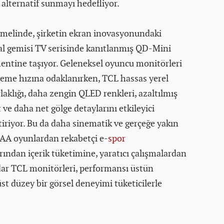
 alternatif sunmayı hedefliyor.
melinde, şirketin ekran inovasyonundaki
ral gemisi TV serisinde kanıtlanmış QD-Mini
ntine taşıyor. Geleneksel oyuncu monitörleri
ileme hızına odaklanırken, TCL hassas yerel
aklığı, daha zengin QLED renkleri, azaltılmış
 ve daha net gölge detaylarını etkileyici
etiriyor. Bu da daha sinematik ve gerçeğe yakın
AAA oyunlardan rekabetçi e-
spor
ından içerik tüketimine, yaratıcı çalışmalardan
dar TCL monitörleri, performansı üstün
üst düzey bir görsel deneyimi tüketicilerle