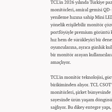
TCL'in 2026 yılında Türkiye p
monitörleri, amiral gemisi QD
yenileme hızına sahip Mini LE
yönelik erişilebilir monitör çö
portföyüyle premium görüntü k
hız hem de sürükleyici bir den
oyuncularına, ayrıca günlük kul
bir monitör arayan kullanıcılara
amaçlıyor.
TCL'in monitör teknolojisi, gü
birikiminden alıyor. TCL CSOT'u
monitörleri, şirket bünyesinde g
sayesinde ürün yaşam döngüs
sağlıyor. Bu dikey entegre yapı,