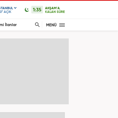
STANBUL
AKŞAM'A
1:35
0°
AÇIK
KALAN SÜRE
mi İlanlar
MENÜ