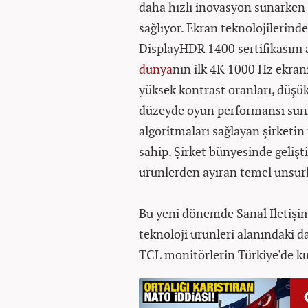
daha hızlı inovasyon sunarken 
sağlıyor. Ekran teknolojilerin
DisplayHDR 1400 sertifikasını a
dünya
nın ilk 4K 1000 Hz ekranı
yüksek kontrast oranları, düşük
düzeyde oyun performansı sunm
algoritmaları sağlayan şirketin
sahip. Şirket bünyesinde gelişt
ürünlerden ayıran temel unsurla
Bu yeni dönemde Sanal İletişim,
teknoloji ürünleri alanındaki da
TCL monitörlerin Türkiye'de kul