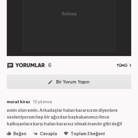
6
YORUMLAR
TÜMÜ
Bir Yorum Yapın
murat kiraz
12 yıl önce
emin olun emin. Arkadaşlar halan kararsızım diyenlere
sesleniyorum hep bir ağızdan başbakanımızı lince
kalkışanlara karşı halan kararsız olmak inanılır gibi değil
Beğen
Cevapla
Toplam
3
beğeni