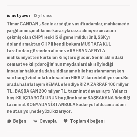
ismet yavuz
12 yıl önce
Timur CANDAN ,. Senin aradığın vasıflı adamlar, mahkemede
yargılanmış,mahkeme kararıyla ceza almış ve cezasını
çekmiş olan CHP'li eski İSKİ genel müdürünü, SSK yı
dolandırmaktan CHP li kendi bakanı MUSTAFA KUL
tarafından görevden alınan ve RAHŞAN AFFIYLA
mahkumiyetten kurtulan Kılıçtaroğludur. Senin aklındaki
cemaat ve kılıçdaroğlu'nun meydanlardaki söylediği
insanlar hakkında daha iddianame bile hazırlanmamışken
sen hangi vicdanla bu insanları HIRSIZ ilan edebiliyorsun.Bu
arada hatırlatayım KEMAL efendiye RIZA ZARRAF 100 milyar
TL., BAŞBAKAN 200 milyar TL. tazminat davası açtı. Yalancı
başı KILIÇDAROĞLUNUN bu güne kadar BAŞBAKANA ödediği
tazminat KONYADAN İSTANBULA kadar yol oldu ama adam
ne utanıyor,nede yüzü kızarıyor.
Beğen
Cevapla
Toplam
4
beğeni