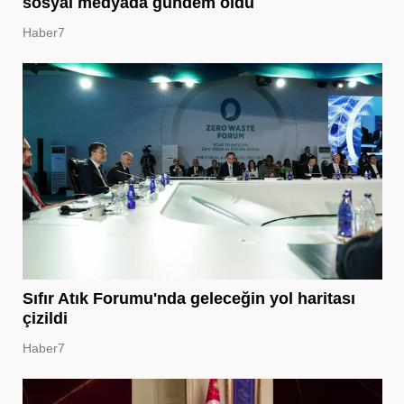
sosyal medyada gündem oldu
Haber7
Sıfır Atık Forumu'nda geleceğin yol haritası
çizildi
Haber7