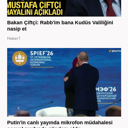
Bakan Çiftçi: Rabb'im bana Kudüs Valiliğini
nasip et
Haber7
Putin'in canlı yayında mikrofon müdahalesi