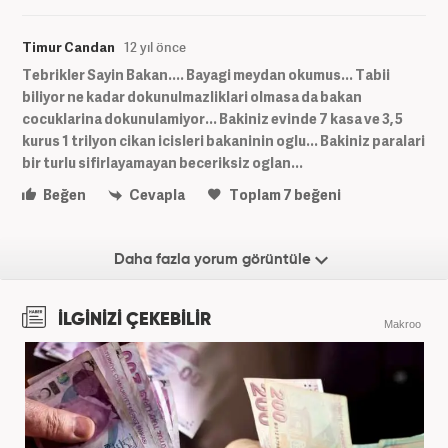
Timur Candan
12 yıl önce
Tebrikler Sayin Bakan.... Bayagi meydan okumus... Tabii
biliyor ne kadar dokunulmazliklari olmasa da bakan
cocuklarina dokunulamiyor... Bakiniz evinde 7 kasa ve 3, 5
kurus 1 trilyon cikan icisleri bakaninin oglu... Bakiniz paralari
bir turlu sifirlayamayan beceriksiz oglan...
Beğen
Cevapla
Toplam
7
beğeni
Daha fazla yorum görüntüle
İLGİNİZİ ÇEKEBİLİR
Makroo