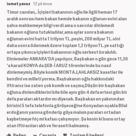
ismet yavuz
12 yıl önce
Timur candan,. İçişleri bakanının oğlu ile ilgili heman 17
aralık sonrası hem bakan hemde bakanın oğlunun evini alan
şahıs mahkemeye bilgi verdi ama o savcılar dinlemedi
bakanın oğlunu tutukladılar,ama aylar sonra bakanın
oğlunun evini hatta 1 trilyon TL.peşin, 200 milyar TL.sini
daha sonra ödenmek üzere toplam 1,2 trilyonTL.ye sattığı
ortaya çıkınca içişleri bakanının oğlu serbest bırakıldı.
Dinlemeler ANKARA'DA yapılıyor, Başbakan o gün gece 11,30
'a karad KONYA da ŞEB-İ ARUZ törenlerinde bu nasıl
dinlemeymiş.Böyle komik MONTAJ,AHLAKSIZ kasetler ile
kendini ve milleti yorma. Başbakanın oğlu hakkındaki
iftiranız ise zaten çok komik ve saçma,Düşün bir başbakan
oğluna dinlendiklerini bile bile aynı gün 4 defa ertesi gün bir
defa paraları aktardın mı diyecek. Başbakan en yakınından
birisini 5 tefa telefonla görüşeceğine Konyadan uçakla Bilal
erdoğanın yanına gönderip güya malum paraları ortadan
kaybetmeye hiç mi kafası çalışmıyor. Şu kesin ki bunu ortay
atan iftiracıları aklı ve feraseti kalmamış.
Beğen
Cevapla
Toplam
6
beğeni