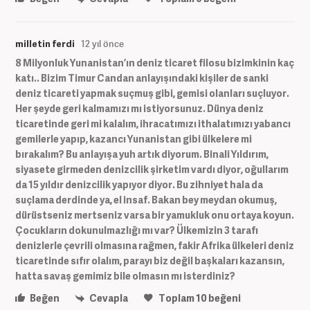
milletin ferdi
12 yıl önce
8 Milyonluk Yunanistan’ın deniz ticaret filosu bizimkinin kaç
katı.. Bizim Timur Candan anlayışındaki kişiler de sanki
deniz ticareti yapmak suçmuş gibi, gemisi olanları suçluyor.
Her şeyde geri kalmamızı mı istiyorsunuz. Dünya deniz
ticaretinde geri mi kalalım, ihracatımızı ithalatımızı yabancı
gemilerle yapıp, kazancı Yunanistan gibi ülkelere mi
bırakalım? Bu anlayışa yuh artık diyorum. Binali Yıldırım,
siyasete girmeden denizcilik şirketim vardı diyor, oğullarım
da 15 yıldır denizcilik yapıyor diyor. Bu zihniyet hala da
suçlama derdinde ya, el insaf. Bakan bey meydan okumuş,
dürüstseniz mertseniz varsa bir yamukluk onu ortaya koyun.
Çocukların dokunulmazlığı mı var? Ülkemizin 3 tarafı
denizlerle çevrili olmasına rağmen, fakir Afrika ülkeleri deniz
ticaretinde sıfır olalım, parayı biz değil başkaları kazansın,
hatta savaş gemimiz bile olmasın mı isterdiniz?
Beğen
Cevapla
Toplam
10
beğeni