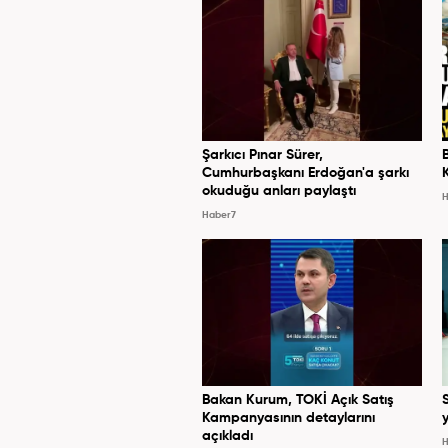
Şarkıcı Pınar Sürer,
Cumhurbaşkanı Erdoğan'a şarkı
okuduğu anları paylaştı
H
Haber7
Bakan Kurum, TOKİ Açık Satış
Kampanyasının detaylarını
y
açıkladı
H