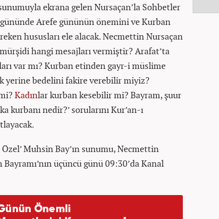
 sunumuyla ekrana gelen Nursaçan’la Sohbetler
 gününde Arefe gününün önemini ve Kurban
reken hususları ele alacak. Necmettin Nursaçan
mürşidi hangi mesajları vermiştir? Arafat’ta
ları var mı? Kurban etinden gayr-i müslime
yerine bedelini fakire verebilir miyiz?
 mi?
Kadın
lar kurban kesebilir mi? Bayram, şuur
kika kurbanı nedir?’ sorularını Kur’an-ı
tlayacak.
m Özel’ Muhsin Bay’ın sunumu, Necmettin
n Bayramı’nın üçüncü günü 09:30’da Kanal