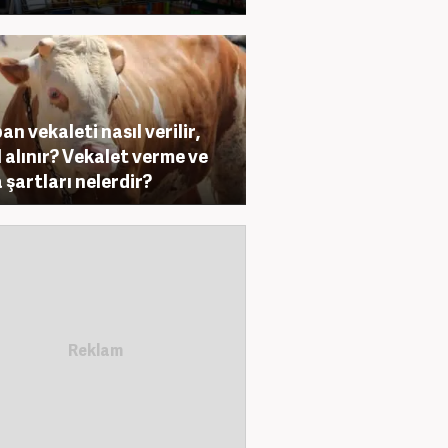
an vekaleti nasıl verilir,
l alınır? Vekalet verme ve
 şartları nelerdir?