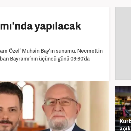
mı'nda yapılacak
ram Özel’ Muhsin Bay’ın sunumu, Necmettin
rban Bayramı’nın üçüncü günü 09:30’da
Kurb
açık