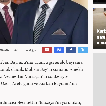
Kurb
nası
alma
.07.2021 11:37
Kurban Bayramı’nın üçüncü gününde bayrama
 konuk olacak. Muhsin Bay’ın sunumu, emekli
sı Necmettin Nursaçan’ın sohbetiyle
 Özel’, Arefe günü ve Kurban Bayramı’nın
ardımcısı Necmettin Nursaçan’ın yorumları,