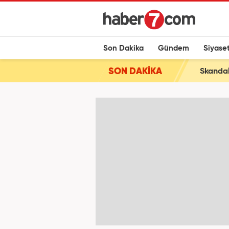
Son Dakika
Gündem
Siyase
SON DAKİKA
Skandal