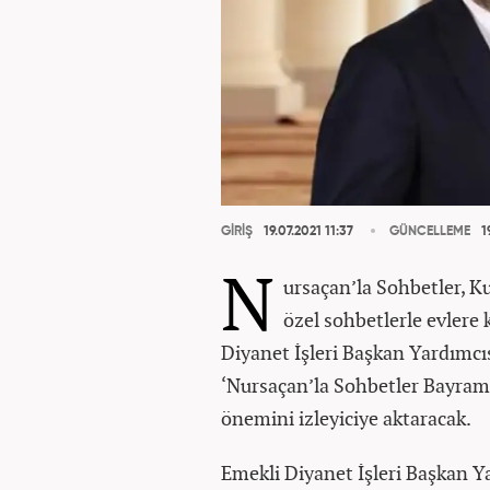
GİRİŞ
19.07.2021 11:37
GÜNCELLEME
19
N
ursaçan’la Sohbetler, 
özel sohbetlerle evlere
Diyanet İşleri Başkan Yardımcı
‘Nursaçan’la Sohbetler Bayram
önemini izleyiciye aktaracak.
Emekli Diyanet İşleri Başkan Y