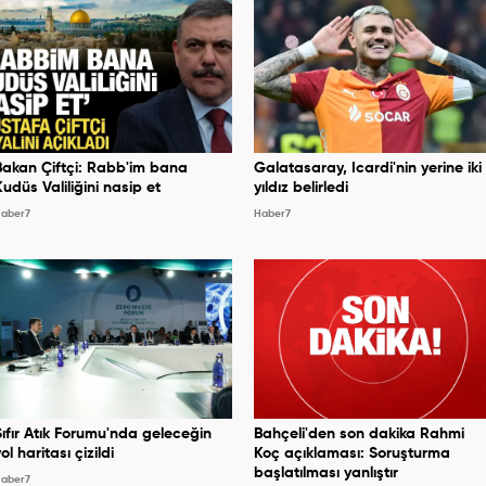
Bakan Çiftçi: Rabb'im bana
Galatasaray, Icardi'nin yerine iki
Kudüs Valiliğini nasip et
yıldız belirledi
aber7
Haber7
Sıfır Atık Forumu'nda geleceğin
Bahçeli'den son dakika Rahmi
ol haritası çizildi
Koç açıklaması: Soruşturma
başlatılması yanlıştır
aber7