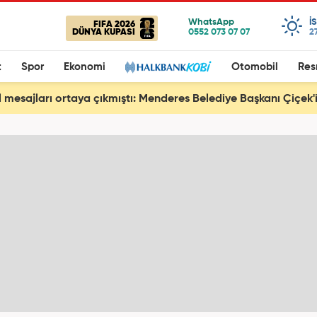
I
FIFA 2026
DÜNYA KUPASI
2
t
Spor
Ekonomi
Otomobil
Res
 mesajları ortaya çıkmıştı: Menderes Belediye Başkanı Çiçek'i