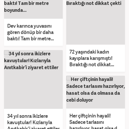
Dev karınca yuvasını
gören dönüp bir daha
baktı! Tam bir metre
boyunda...
72 yaşındaki kadın
kayıplara karışmıştı!
Bıraktığı not dikkat
çekti
Her çiftçinin hayali!
34 yıl sonra ikizlere
Sadece tarlasını
kavuştular! Kızlarıyla
hazırlıyor, hasat olsa da
Anıtkabir’i ziyaret ettiler