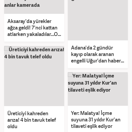
Aksaray'da yürekler
ağza geldi! 7'nci kattan
atlarken yakaladılar...O
anlar kamerada
Adana'da 2 gündür
kayıp olarak aranan
engelli Uğur'dan haber
var
Yer: Malatya! İçme
Üreticiyi kahreden
suyuna 31 yıldır Kur'an
arıza! 4 bin tavuk telef
tilaveti eşlik ediyor
oldu