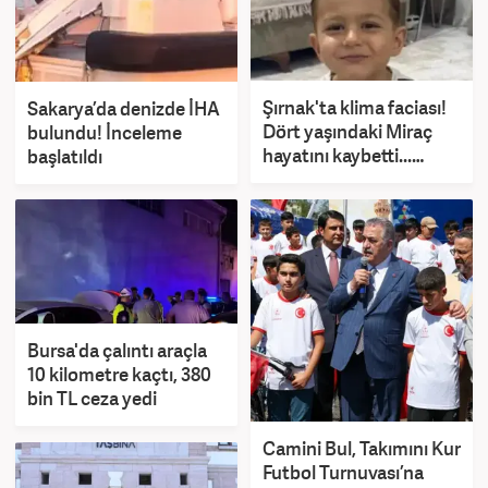
Şırnak'ta klima faciası!
Sakarya’da denizde İHA
Dört yaşındaki Miraç
bulundu! İnceleme
hayatını kaybetti...
başlatıldı
Komşu tutuklandı
Bursa'da çalıntı araçla
10 kilometre kaçtı, 380
bin TL ceza yedi
Camini Bul, Takımını Kur
Futbol Turnuvası’na