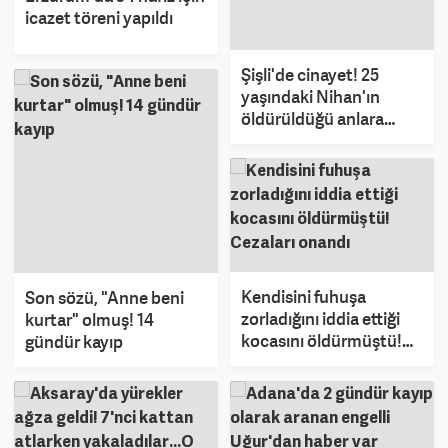
icazet töreni yapıldı
Şişli'de cinayet! 25
yaşındaki Nihan'ın
öldürüldüğü anlara
ilişkin görüntüler ortaya
çıktı
Kendisini fuhuşa
Son sözü, "Anne beni
zorladığını iddia ettiği
kurtar" olmuş! 14
kocasını öldürmüştü!
gündür kayıp
Cezaları onandı