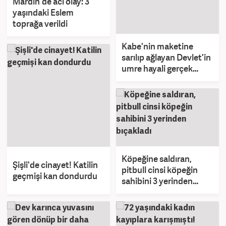
Mardin'de acı olay: 3
yaşındaki Eslem
toprağa verildi
Kabe'nin maketine
sarılıp ağlayan Devlet'in
umre hayali gerçek
oluyor
Köpeğine saldıran,
Şişli'de cinayet! Katilin
pitbull cinsi köpeğin
geçmişi kan dondurdu
sahibini 3 yerinden
bıçakladı