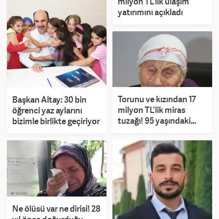
milyon TL'lik ulaşım
yatırımını açıkladı
Torunu ve kızından 17
Başkan Altay: 30 bin
milyon TL'lik miras
öğrenci yaz aylarını
tuzağı! 95 yaşındaki
bizimle birlikte geçiriyor
kadın: Evlat neden
böyle
Ne ölüsü var ne dirisi! 28