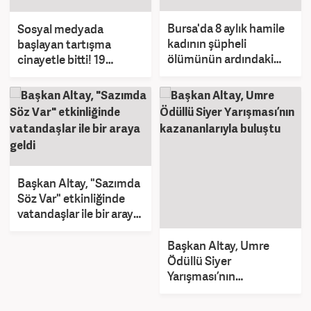
Bursa'da 8 aylık hamile
Sosyal medyada
kadının şüpheli
başlayan tartışma
ölümünün ardındaki
cinayetle bitti! 19
gerçek ortaya çıktı
yaşındaki Ali öldürüldü
Başkan Altay, "Sazımda
Söz Var" etkinliğinde
vatandaşlar ile bir araya
geldi
Başkan Altay, Umre
Ödüllü Siyer
Yarışması’nın
kazananlarıyla buluştu