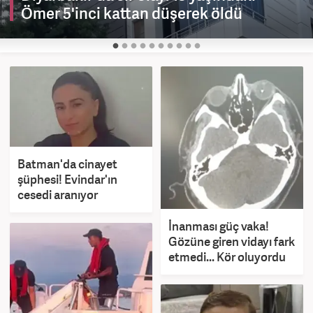
Ömer 5'inci kattan düşerek öldü
Batman'da cinayet
şüphesi! Evindar'ın
cesedi aranıyor
İnanması güç vaka!
Gözüne giren vidayı fark
etmedi... Kör oluyordu