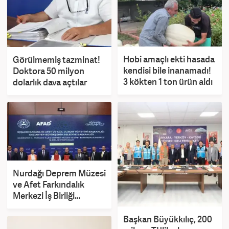
Hobi amaçlı ekti hasada
Görülmemiş tazminat!
kendisi bile inanamadı!
Doktora 50 milyon
3 kökten 1 ton ürün aldı
dolarlık dava açtılar
Nurdağı Deprem Müzesi
ve Afet Farkındalık
Merkezi İş Birliği
Protokolü imzalandı
Başkan Büyükkılıç, 200