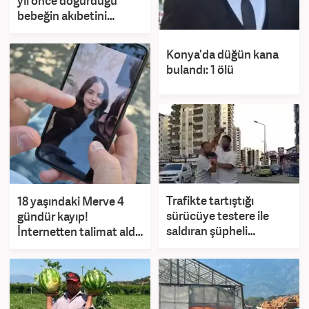
yıl önce doğurduğu
bebeğin akıbetini
öğrenmek istiyor
Konya'da düğün kana
bulandı: 1 ölü
Trafikte tartıştığı
18 yaşındaki Merve 4
sürücüye testere ile
gündür kayıp!
saldıran şüpheli
İnternetten talimat aldı
hakkında yeni gelişme
iddiası