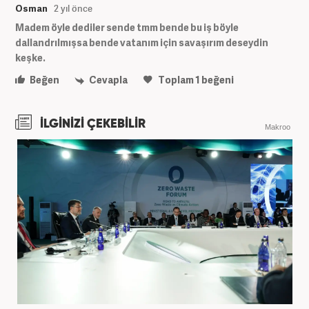
Osman
2 yıl önce
Madem öyle dediler sende tmm bende bu iş böyle
dallandrılmışsa bende vatanım için savaşırım deseydin
keşke.
Beğen
Cevapla
Toplam
1
beğeni
İLGİNİZİ ÇEKEBİLİR
Makroo