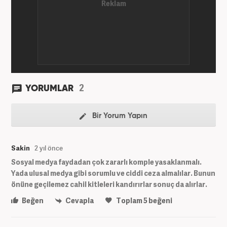
2
YORUMLAR
Bir Yorum Yapın
Sakin
2 yıl önce
Sosyal medya faydadan çok zararlı komple yasaklanmalı.
Yada ulusal medya gibi sorumlu ve ciddi ceza almalılar. Bunun
önüne geçilemez cahil kitleleri kandırırlar sonuç da alırlar.
Beğen
Cevapla
Toplam
5
beğeni