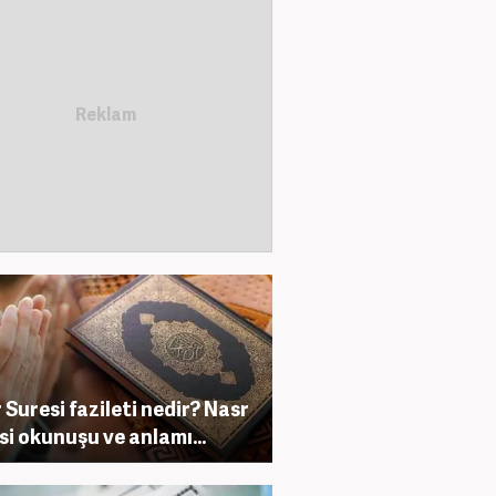
 Suresi fazileti nedir? Nasr
si okunuşu ve anlamı...