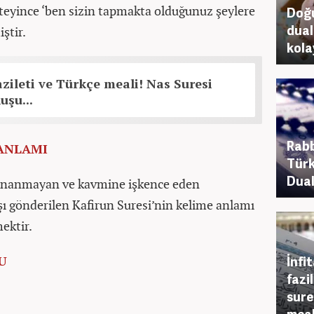
steyince ‘ben sizin tapmakta olduğunuz şeylere
Doğu
dua
ştir.
kola
azileti ve Türkçe meali! Nas Suresi
şu...
Rabb
 ANLAMI
Türk
Dual
 inanmayan ve kavmine işkence eden
şı gönderilen Kafirun Suresi’nin kelime anlamı
ektir.
U
İnfi
fazil
sure
meali