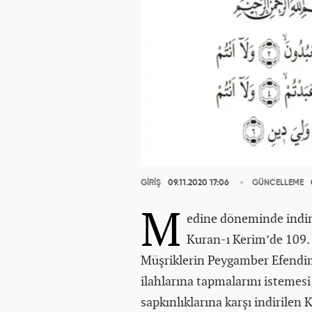
GİRİŞ
09.11.2020 17:06
GÜNCELLEME
M
edine döneminde indiri
Kuran-ı Kerim’de 109. S
Müşriklerin Peygamber Efendim
ilahlarına tapmalarını istemesi
sapkınlıklarına karşı indirilen