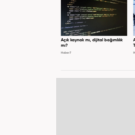
Açık kaynak mı, dijital bağımlılık
mı?
Haber7
H