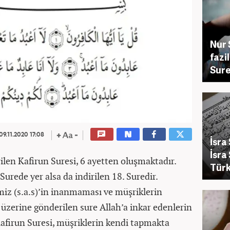
Nur 
fazi
Sure
09.11.2020 17:08
İsra
İsra
len Kafirun Suresi, 6 ayetten oluşmaktadır.
Türk
urede yer alsa da indirilen 18. Suredir.
iz (s.a.s)’in inanmaması ve müşriklerin
 üzerine gönderilen sure Allah’a inkar edenlerin
 Kafirun Suresi, müşriklerin kendi tapmakta