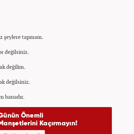
uz şeylere tapmam.
r değilsiniz.
cak değilim.
k değilsiniz.
im banadır.