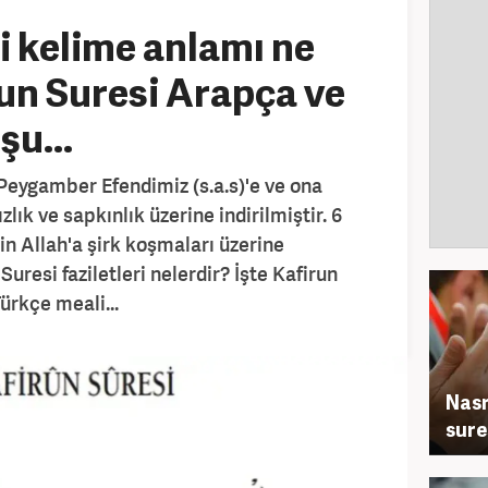
i kelime anlamı ne
un Suresi Arapça ve
u...
 Peygamber Efendimiz (s.a.s)'e ve ona
zlık ve sapkınlık üzerine indirilmiştir. 6
rin Allah'a şirk koşmaları üzerine
Suresi faziletleri nelerdir? İşte Kafirun
ürkçe meali...
Nasr
sure