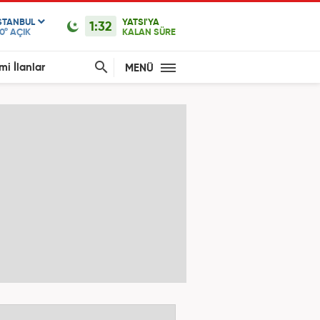
STANBUL
YATSI'YA
1:32
0°
AÇIK
KALAN SÜRE
mi İlanlar
MENÜ