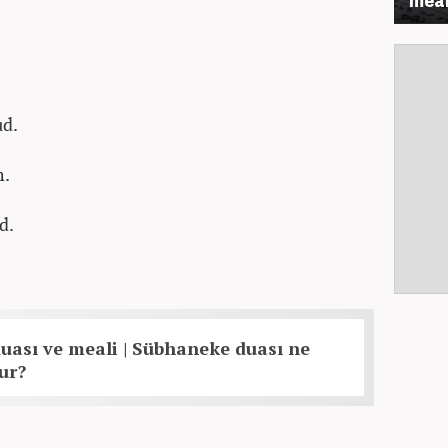
ud.
m.
d.
ası ve meali | Sübhaneke duası ne
ur?