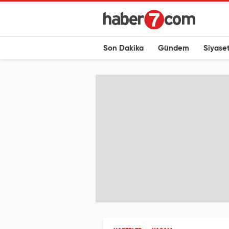
Son Dakika
Gündem
Siyase