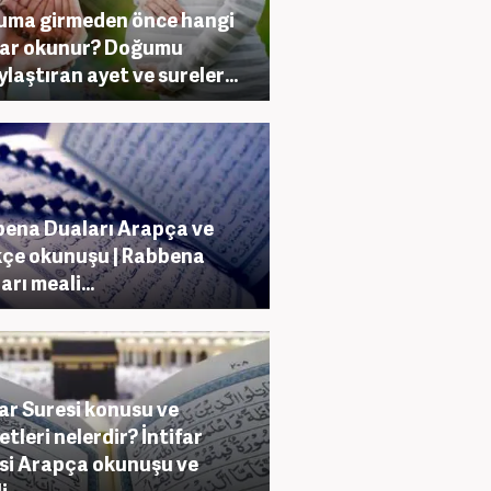
ma girmeden önce hangi
lar okunur? Doğumu
ylaştıran ayet ve sureler...
ena Duaları Arapça ve
çe okunuşu | Rabbena
arı meali...
tar Suresi konusu ve
etleri nelerdir? İntifar
si Arapça okunuşu ve
...