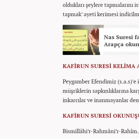
oldukları şeylere tapmalarını i
tapmak’ ayeti kerimesi indirilmi
Nas Suresi f
Arapça okunu
KAFİRUN SURESİ KELİMA
Peygamber Efendimiz (s.a.s)’e
müşriklerin sapkınlıklarına kar
inkarcılar ve inanmayanlar dem
KAFİRUN SURESİ OKUNUŞ
Bismillâhi’r-Rahmâni’r-Rahîm.