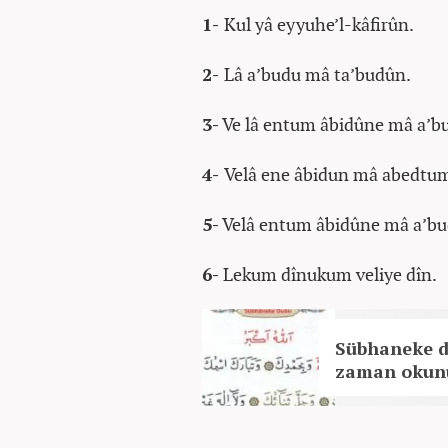
1-
Kul yâ eyyuhe’l-kâfirûn.
2-
Lâ a’budu mâ ta’budûn.
3-
Ve lâ entum âbidûne mâ a’b
4-
Velâ ene âbidun mâ abedtu
5-
Velâ entum âbidûne mâ a’bu
6-
Lekum dînukum veliye dîn.
Sübhaneke du
zaman okun