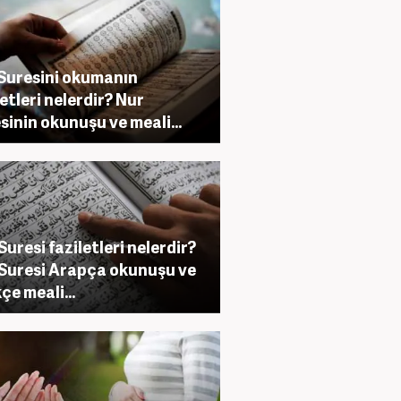
Suresini okumanın
letleri nelerdir? Nur
sinin okunuşu ve meali...
 Suresi faziletleri nelerdir?
 Suresi Arapça okunuşu ve
çe meali...