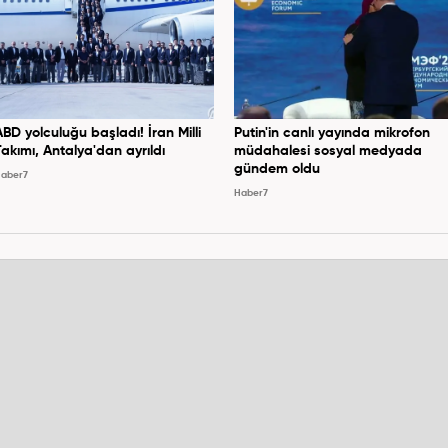
ABD yolculuğu başladı! İran Milli
Putin'in canlı yayında mikrofon
Takımı, Antalya'dan ayrıldı
müdahalesi sosyal medyada
gündem oldu
aber7
Haber7