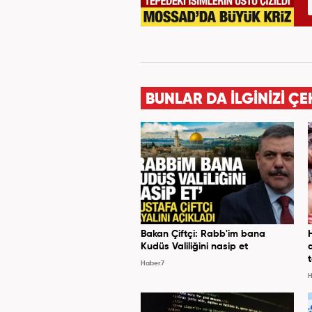
BUNLAR DA İLGİNİZİ ÇE
Bakan Çiftçi: Rabb'im bana
Kudüs Valiliğini nasip et
Haber7
H