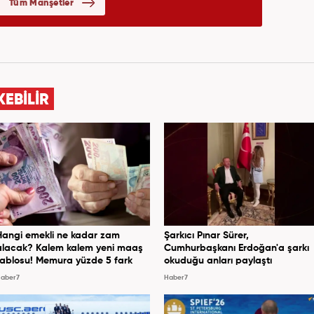
KEBİLİR
Hangi emekli ne kadar zam
Şarkıcı Pınar Sürer,
alacak? Kalem kalem yeni maaş
Cumhurbaşkanı Erdoğan'a şarkı
tablosu! Memura yüzde 5 fark
okuduğu anları paylaştı
aber7
Haber7