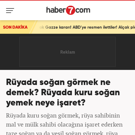
SON DAKİKA
İsrail'den ortalığı karıştıracak Gazze kararı! ABD'ye resmen ilettiler! Alçak plan devrede
Rüyada soğan görmek ne
demek? Rüyada kuru soğan
yemek neye işaret?
Rüyada kuru soğan görmek, rüya sahibinin
mal ve mülk sahibi olacağına işaret ederken
taze soğan ya da yeşil soğan görmek, rüya