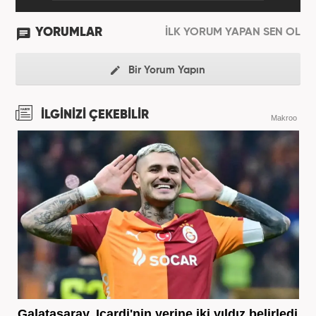
YORUMLAR
İLK YORUM YAPAN SEN OL
Bir Yorum Yapın
İLGİNİZİ ÇEKEBİLİR
Makroo
Galatasaray, Icardi'nin yerine iki yıldız belirledi