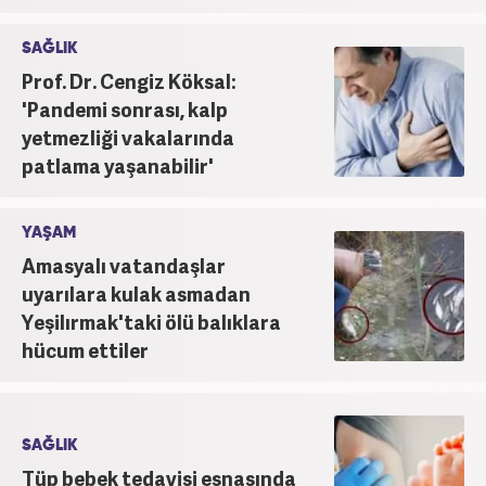
SAĞLIK
Prof. Dr. Cengiz Köksal:
'Pandemi sonrası, kalp
yetmezliği vakalarında
patlama yaşanabilir'
YAŞAM
Amasyalı vatandaşlar
uyarılara kulak asmadan
Yeşilırmak'taki ölü balıklara
hücum ettiler
SAĞLIK
Tüp bebek tedavisi esnasında