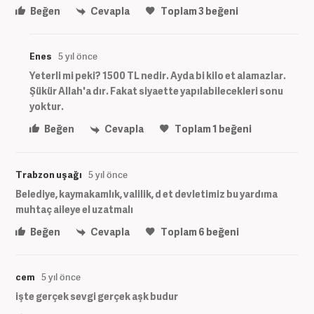
Beğen
Cevapla
Toplam
3
beğeni
Enes
5 yıl önce
Yeterli mi peki? 1500 TL nedir. Ayda bi kilo et alamazlar.
Şükür Allah'a dır. Fakat siyaette yapılabilecekleri sonu
yoktur.
Beğen
Cevapla
Toplam
1
beğeni
Trabzon uşağı
5 yıl önce
Belediye, kaymakamlık, valilik, d et devletimiz bu yardıma
muhtaç aileye el uzatmalı
Beğen
Cevapla
Toplam
6
beğeni
cem
5 yıl önce
işte gerçek sevgi gerçek aşk budur