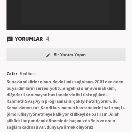
4
YORUMLAR
Bir Yorum Yapın
Zafer
5 yıl önce
Buna da şükürler olsun ,devletimiz sağolsun. 2001 den önce
bu yardımların zerresi yoktu, engellisi olan eve mahkum ,
diğerleri ise olmayan hastanelerde üst üste yğılırdı.
Rahmetli Svaş Ayın proğramlarını çok iyi hatırlıyorum. Bu
Kemal denen zat ,Kendi kurumunun hastanelerini batırmıştı.
Şimdi ülkeyi yönetmeye kalkıyor ki ülkeyi de batırsın. Allah
şükür ki bu pandemi döneminde başımızda Reis ve onun
sağlam kadrosu var, dünyaya örnek oluyoruz.