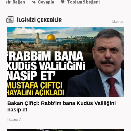
Beğen
Cevapla
Toplam
9
beğeni
İLGİNİZİ ÇEKEBİLİR
Makroo
Bakan Çiftçi: Rabb'im bana Kudüs Valiliğini
nasip et
Haber7