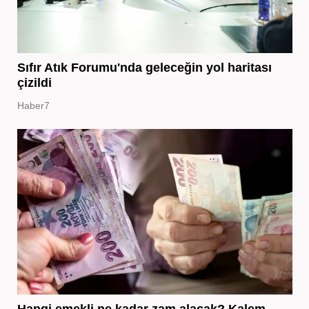
Sıfır Atık Forumu'nda geleceğin yol haritası
çizildi
Haber7
Hangi emekli ne kadar zam alacak? Kalem