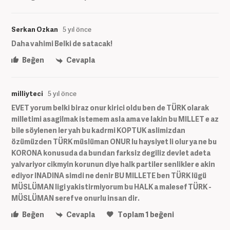
Serkan Ozkan
5 yıl önce
Daha vahimi Belki de satacak!
Beğen
Cevapla
milliyteci
5 yıl önce
EVET yorum belki biraz onur kirici oldu ben de TÜRK olarak
milletimi asagilmak istemem asla ama ve lakin bu MILLET e az
bile söylenen ler yah bu kadrmi KOPTUK aslimizdan
özümüzden TÜRK müslüman ONUR lu haysiyet li olur ya ne bu
KORONA konusuda da bundan farksiz degiliz devlet adeta
yalvariyor cikmyin korunun diye halk partiler senlikler e akin
ediyor INADINA simdi ne denir BU MILLETE ben TÜRK lügü
MÜSLÜMAN ligi yakistirmiyorum bu HALK a malesef TÜRK -
MÜSLÜMAN seref ve onurlu insan dir.
Beğen
Cevapla
Toplam
1
beğeni