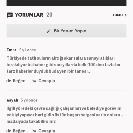
20
YORUMLAR
TÜMÜ
Bir Yorum Yapın
Emre
5 yıl önce
Türkiyede tatlı suların aktığı akar sulara sanayi atıkları
bırakılıyor bu haber gibi son yıllarda belki 100 den fazla bu
tarz haberler duyduk buda yeni bir tanesi..
Beğen
Cevapla
asyalı
5 yıl önce
ilgili yöredeki çevre sağlığı çalışanları ve belediye görevini
çok iyi yapıyor bari gidin üstün başarı belgesi verin onlara ..
madalyada takabilirsiniz
Beğen
Cevapla