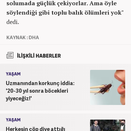
solumada güçlük çekiyorlar. Ama öyle
söylendiği gibi toplu balık ölümleri yok"
dedi.
KAYNAK : DHA
İLİŞKİLİ HABERLER
YAŞAM
Uzmanından korkunç iddia:
'20-30 yıl sonra böcekleri
yiyeceğiz!'
YAŞAM
Herkesin çöp diye attığı