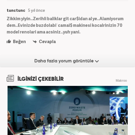
tunctunc
5 yıl önce
Zikkim yiyin..Zerihli baliklar git car$idan al ye..Alamiyorum
dem..Evinizde buzdolabi´camai$ makinesi kocalrinizin 70
model renolari ama acsiniz..yuh yani.
Beğen
Cevapla
Daha fazla yorum görüntüle
İLGİNİZİ ÇEKEBİLİR
Makroo