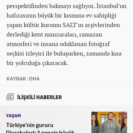
perspektifinden bakmayı sağlıyor. İstanbul’un
hafızasının büyük bir kısmına ev sahipliği
yapan kültür kurumu SALT’ın arşivlerinden
derlediği kent manzaraları, ramazan
atmosferi ve insana odaklanan fotoğraf
seçkisi izleyici ile buluşurken, zamanda kısa
bir yolculuğa çıkaracak.
KAYNAK : DHA
İLİŞKİLİ HABERLER
YAŞAM
Türkiye'nin gururu
Diyarbakırlı 3 gencin büyük