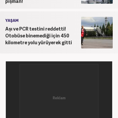
pişman!
YAŞAM
Aşı ve PCR testini reddetti!
Otobüse binemediği için 450
kilometre yolu yürüyerek gitti