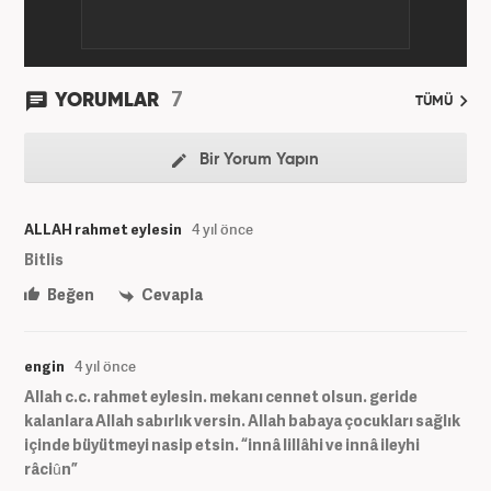
7
YORUMLAR
TÜMÜ
Bir Yorum Yapın
ALLAH rahmet eylesin
4 yıl önce
Bitlis
Beğen
Cevapla
engin
4 yıl önce
Allah c.c. rahmet eylesin. mekanı cennet olsun. geride
kalanlara Allah sabırlık versin. Allah babaya çocukları sağlık
içinde büyütmeyi nasip etsin. “innâ lillâhi ve innâ ileyhi
râciûn”