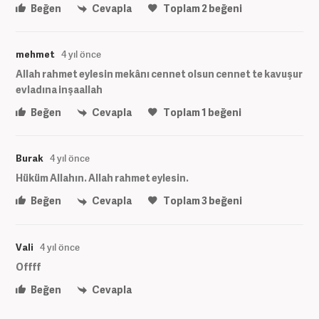
Beğen
Cevapla
Toplam
2
beğeni
mehmet
4 yıl önce
Allah rahmet eylesin mekânı cennet olsun cennet te kavuşur
evladına inşaallah
Beğen
Cevapla
Toplam
1
beğeni
Burak
4 yıl önce
Hüküm Allahın. Allah rahmet eylesin.
Beğen
Cevapla
Toplam
3
beğeni
Vali
4 yıl önce
Offff
Beğen
Cevapla