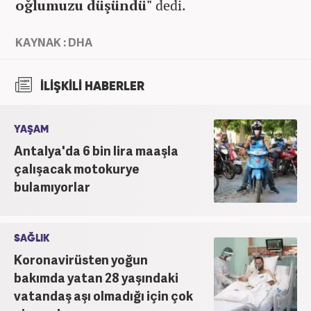
oğlumuzu düşündü"
dedi.
KAYNAK : DHA
İLİŞKİLİ HABERLER
YAŞAM
Antalya'da 6 bin lira maaşla
çalışacak motokurye
bulamıyorlar
SAĞLIK
Koronavirüsten yoğun
bakımda yatan 28 yaşındaki
vatandaş aşı olmadığı için çok