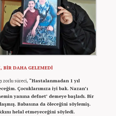
İ, BİR DAHA GELEMEDİ
ı zorlu süreci,
“Hastalanmadan 1 yıl
eceğim. Çocuklarımıza iyi bak. Nazan’ı
emin yanına defnet’ demeye başladı. Bir
laşmış. Babasına da öleceğini söylemiş.
ını helal etmeyeceğini söyledi.