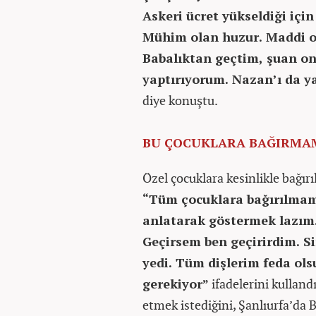
Askeri ücret yükseldiği içi
Mühim olan huzur. Maddi o
Babalıktan geçtim, şuan o
yaptırıyorum. Nazan’ı da y
diye konuştu.
BU ÇOCUKLARA BAĞIRMA
Özel çocuklara kesinlikle bağır
“Tüm çocuklara bağırılmam
anlatarak göstermek lazım.
Geçirsem ben geçirirdim. Si
yedi. Tüm dişlerim feda o
gerekiyor”
ifadelerini kullandı
etmek istediğini, Şanlıurfa’da B