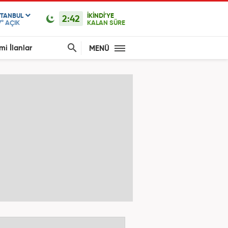
STANBUL
İKİNDİ'YE
2:42
7°
AÇIK
KALAN SÜRE
mi İlanlar
MENÜ