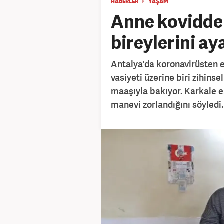
HABERLER
YAŞAM
Anne kovidden
bireylerini a
Antalya'da koronavirüsten 
vasiyeti üzerine biri zihinse
maaşıyla bakıyor. Karkale 
manevi zorlandığını söyledi.