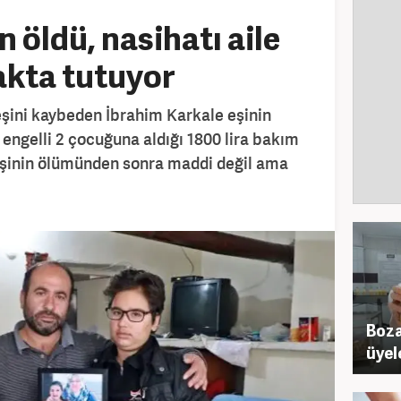
 öldü, nasihatı aile
yakta tutuyor
eşini kaybeden İbrahim Karkale eşinin
l engelli 2 çocuğuna aldığı 1800 lira bakım
eşinin ölümünden sonra maddi değil ama
Boza
üyel