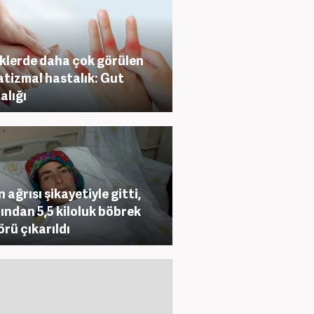
klerde daha çok görülen
tizmal hastalık: Gut
alığı
 ağrısı şikayetiyle gitti,
ından 5,5 kiloluk böbrek
rü çıkarıldı