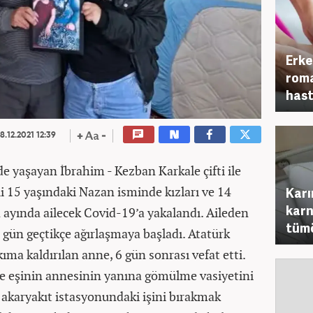
Erke
roma
hast
8.12.2021 12:39
de yaşayan İbrahim - Kezban Karkale çifti ile
i 15 yaşındaki Nazan isminde kızları ve 14
Karın
karn
n ayında ailecek Covid-19’a yakalandı. Aileden
tümö
gün geçtikçe ağırlaşmaya başladı. Atatürk
ma kaldırılan anne, 6 gün sonrası vefat etti.
ise eşinin annesinin yanına gömülme vasiyetini
ir akaryakıt istasyonundaki işini bırakmak