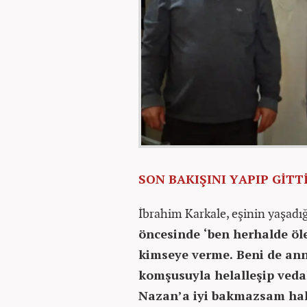
SON BAKIŞINI YAPIP GİTT
İbrahim Karkale, eşinin yaşadığ
öncesinde ‘ben herhalde öl
kimseye verme. Beni de ann
komşusuyla helalleşip veda
Nazan’a iyi bakmazsam hakk