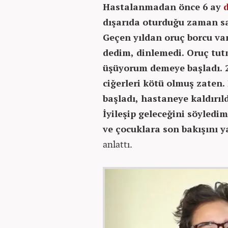
Hastalanmadan önce 6 ay
dışarıda oturduğu zaman san
Geçen yıldan oruç borcu var
dedim, dinlemedi. Oruç tut
üşüyorum demeye başladı. 20
ciğerleri kötü olmuş zaten
başladı, hastaneye kaldırıld
İyileşip geleceğini söyledim
ve çocuklara son bakışını y
anlattı.