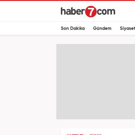
Son Dakika
Gündem
Siyase