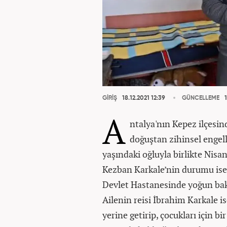
GİRİŞ
18.12.2021 12:39
GÜNCELLEME
1
A
ntalya'nın Kepez ilçesin
doğuştan zihinsel engell
yaşındaki oğluyla birlikte Nisa
Kezban Karkale’nin durumu ise 
Devlet Hastanesinde yoğun bakı
Ailenin reisi İbrahim Karkale 
yerine getirip, çocukları için b