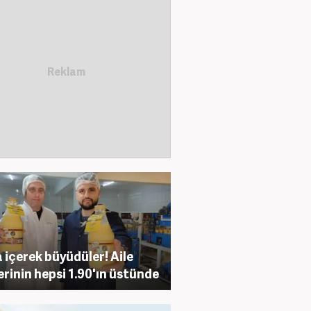
 içerek büyüdüler! Aile
erinin hepsi 1.90'ın üstünde