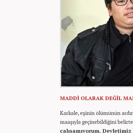
MADDİ OLARAK DEĞİL M
Karkale, eşinin ölümünün ardın
maaşıyla geçinebildiğini belirte
çalışamıyorum. Devletimiz 