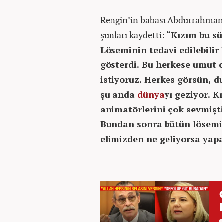
Rengin’in babası Abdurrahman 
şunları kaydetti:
“Kızım bu sü
Löseminin tedavi edilebilir
gösterdi. Bu herkese umut 
istiyoruz. Herkes görsün, du
şu anda
dünya
yı geziyor. 
animatörlerini çok sevmişt
Bundan sonra bütün lösemi
elimizden ne geliyorsa yap