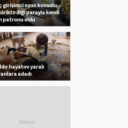
 girişimci oyun konsolu
 biriktirdiği parayla kendi
in patronu oldu
ldır hayatını yaralı
anlara adadı