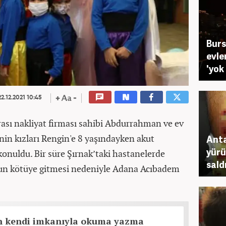
Burs
evle
'yok
2.12.2021 10:45
rası nakliyat firması sahibi Abdurrahman ve ev
inin kızları Rengin'e 8 yaşındayken akut
Anta
yürü
konuldu. Bir süre Şırnak’taki hastanelerde
sald
un kötüye gitmesi nedeniyle Adana Acıbadem
ın kendi imkanıyla okuma yazma