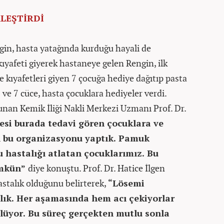
KLEŞTİRDİ
ngin, hasta yatağında kurduğu hayali de
ıyafeti giyerek hastaneye gelen Rengin, ilk
 kıyafetleri giyen 7 çocuğa hediye dağıtıp pasta
ve 7 cüce, hasta çocuklara hediyeler verdi.
unan Kemik İliği Nakli Merkezi Uzmanı Prof. Dr.
cesi burada tedavi gören çocuklara ve
n bu organizasyonu yaptık. Pamuk
 hastalığı atlatan çocuklarımız. Bu
ümkün”
diye konuştu. Prof. Dr. Hatice İlgen
astalık olduğunu belirterek,
“Lösemi
alık. Her aşamasında hem acı çekiyorlar
lüyor. Bu süreç gerçekten mutlu sonla