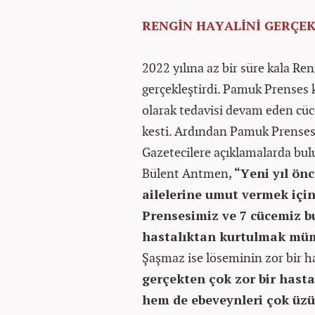
RENGİN HAYALİNİ GERÇE
2022 yılına az bir süre kala Re
gerçekleştirdi. Pamuk Prenses k
olarak tedavisi devam eden cüce
kesti. Ardından Pamuk Prenses 
Gazetecilere açıklamalarda bul
Bülent Antmen,
“Yeni yıl ön
ailelerine umut vermek içi
Prensesimiz ve 7 cücemiz bu
hastalıktan kurtulmak m
Şaşmaz ise löseminin zor bir h
gerçekten çok zor bir hast
hem de ebeveynleri çok üzü