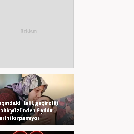
aşındaki Halil, geçirdiği
alık yüzünden 8 yıldır
erini kırpamıyor