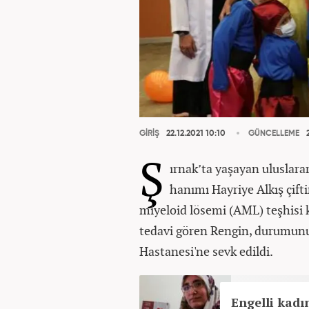
GİRİŞ
22.12.2021 10:10
GÜNCELLEME
2
Ş
ırnak’ta yaşayan uluslara
hanımı Hayriye Alkış çift
miyeloid lösemi (AML) teşhisi 
tedavi gören Rengin, durumun
Hastanesi'ne sevk edildi.
Engelli kad