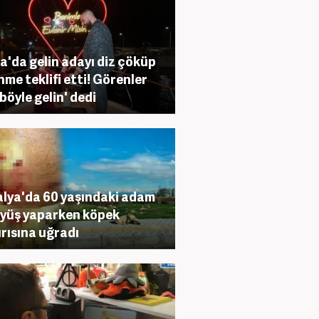
a'da gelin adayı diz çöküp
nme teklifi etti! Görenler
 böyle gelin' dedi
lya'da 60 yaşındaki adam
yüş yaparken köpek
ırısına uğradı