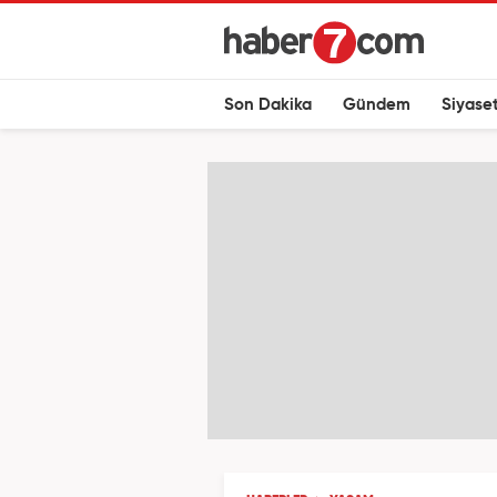
Son Dakika
Gündem
Siyase