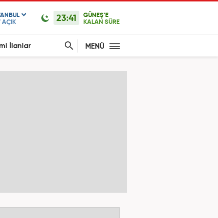
TANBUL
GÜNEŞ'E
23:41
°
AÇIK
KALAN SÜRE
mi İlanlar
MENÜ