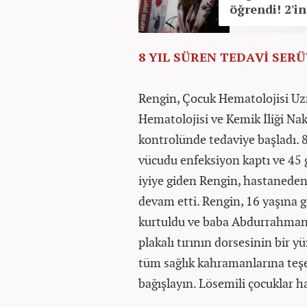
öğrendi! 2'in
8 YIL SÜREN TEDAVİ SER
Rengin, Çocuk Hematolojisi Uzm
Hematolojisi ve Kemik İliği Na
kontrolünde tedaviye başladı. 
vücudu enfeksiyon kaptı ve 45
iyiye giden Rengin, hastaneden 
devam etti. Rengin, 16 yaşına 
kurtuldu ve baba Abdurrahman 
plakalı tırının dorsesinin bir y
tüm sağlık kahramanlarına teşek
bağışlayın. Lösemili çocuklar h