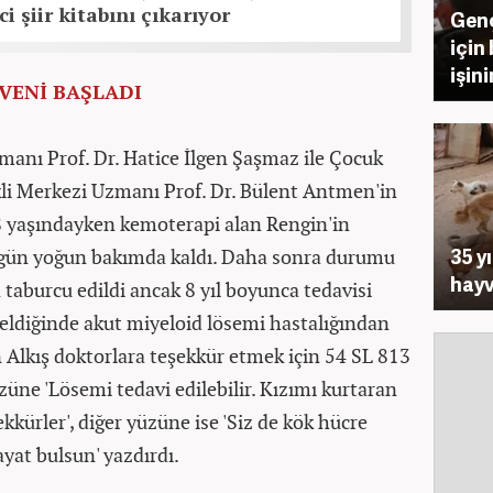
ci şiir kitabını çıkarıyor
Genç
için
işin
ÜVENİ BAŞLADI
anı Prof. Dr. Hatice İlgen Şaşmaz ile Çocuk
kli Merkezi Uzmanı Prof. Dr. Bülent Antmen'in
8 yaşındayken kemoterapi alan Rengin'in
35 yı
 gün yoğun bakımda kaldı. Daha sonra durumu
hayv
taburcu edildi ancak 8 yıl boyunca tedavisi
geldiğinde akut miyeloid lösemi hastalığından
Alkış doktorlara teşekkür etmek için 54 SL 813
üzüne 'Lösemi tedavi edilebilir. Kızımı kurtaran
kürler', diğer yüzüne ise 'Siz de kök hücre
ayat bulsun' yazdırdı.