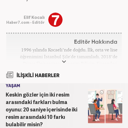
Elif Kocalı
Haber7.com - Editör
Editör Hakkında
1996 yılında Kocaeli’nde doğdu. İlk, orta ve lise
öğrenimini İstanbul Şile'de tamamladı. 2018’de
Düzce Üniversitesi Yönetim Bilişim Sistemleri
bölümünden mezun oldu. Kanal7 Medya Grubu’na
İLİŞKİLİ HABERLER
bağlı Haber7.com bünyesinde ‘SEO Editörü’
unvanıyla görev yapmaktadır.
YAŞAM
Keskin gözler için iki resim
arasındaki farkları bulma
oyunu: 20 saniye içerisinde iki
resim arasındaki 10 farkı
bulabilir misin?