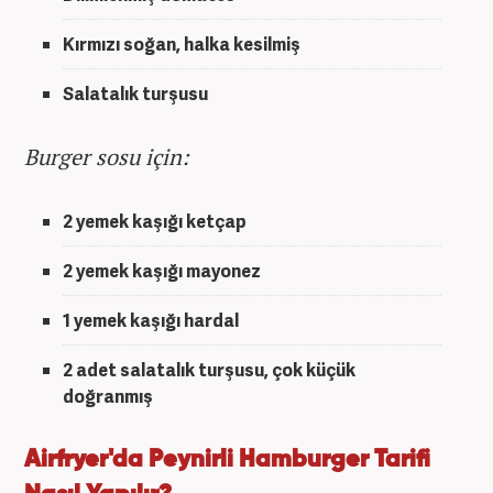
Kırmızı soğan
, halka kesilmiş
Salatalık turşusu
Burger sosu için:
2 yemek kaşığı
ketçap
2 yemek kaşığı
mayonez
1 yemek kaşığı
hardal
2 adet
salatalık turşusu
, çok küçük
doğranmış
Airfryer'da Peynirli Hamburger Tarifi