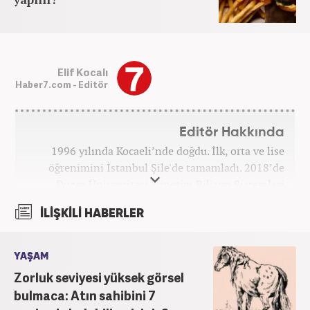
Elif Kocalı
Haber7.com - Editör
Editör Hakkında
1996 yılında Kocaeli’nde doğdu. İlk, orta ve lise
öğrenimini İstanbul Şile'de tamamladı. 2018’de
Düzce Üniversitesi Yönetim Bilişim Sistemleri
bölümünden mezun oldu. Kanal7 Medya Grubu’na
İLİŞKİLİ HABERLER
bağlı Haber7.com bünyesinde ‘SEO Editörü’
unvanıyla görev yapmaktadır.
YAŞAM
Zorluk seviyesi yüksek görsel
bulmaca: Atın sahibini 7