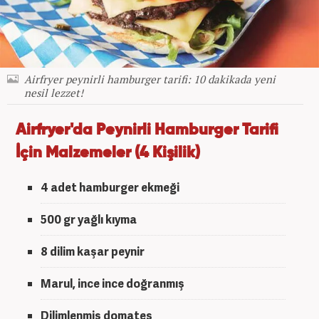
Airfryer peynirli hamburger tarifi: 10 dakikada yeni
nesil lezzet!
Airfryer'da Peynirli Hamburger Tarifi
İçin Malzemeler (4 Kişilik)
4 adet
hamburger ekmeği
500 gr
yağlı kıyma
8 dilim
kaşar peynir
Marul
, ince ince doğranmış
Dilimlenmiş
domates