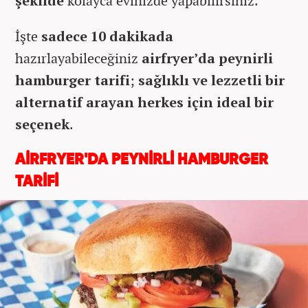
şekilde
kolayca evinizde yapabilirsiniz.
İşte
sadece 10 dakikada
hazırlayabileceğiniz
airfryer’da peynirli
hamburger tarifi
;
sağlıklı ve lezzetli bir
alternatif arayan herkes için ideal bir
seçenek
.
AİRFRYER'DA PEYNİRLİ HAMBURGER
TARİFİ