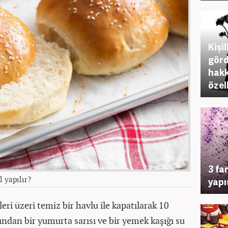
Kişil
görd
hakk
özel
3 far
l yapılır?
yapı
ri üzeri temiz bir havlu ile kapatılarak 10
dından bir yumurta sarısı ve bir yemek kaşığı su