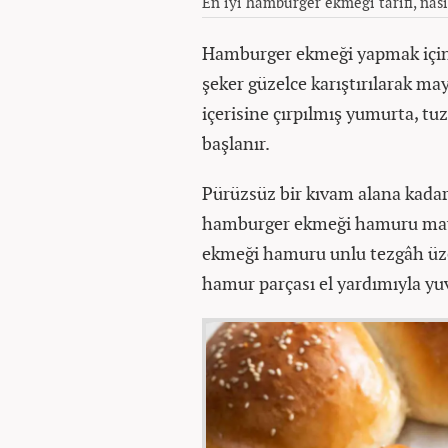
En iyi hamburger ekmeği tarifi, nası
Hamburger ekmeği yapmak için ön
şeker güzelce karıştırılarak ma
içerisine çırpılmış yumurta, tu
başlanır.
Pürüzsüz bir kıvam alana kadar
hamburger ekmeği hamuru maya
ekmeği hamuru unlu tezgâh üzeri
hamur parçası el yardımıyla yuv