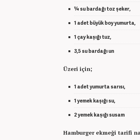
¼ su bardağı toz şeker,
1 adet büyük boy yumurta,
1 çay kaşığı tuz,
3,5 su bardağı un
Üzeri için;
1 adet yumurta sarısı,
1 yemek kaşığı su,
2 yemek kaşığı susam
Hamburger ekmeği tarifi nas