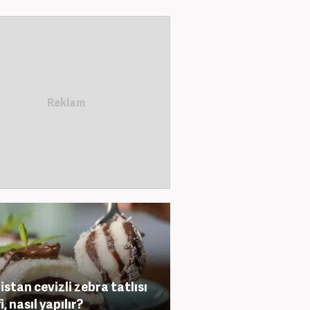
istan cevizli zebra tatlısı
i, nasıl yapılır?