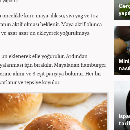
l yapılır?
Gerç
yapı
celikle kuru maya, ılık su, sıvı yağ ve toz
yanın aktif olması beklenir. Maya aktif olunca
z ve azar azar un ekleyerek yoğurulmaya
 un eklenerek elle yoğurulur. Ardından
Mini
lanması için bırakılır. Mayalanan hamburger
nasıl
ne alınır ve 8 eşit parçaya bölünür. Her bir
arlanır ve tepsiye koyulur.
Ispa
tarif