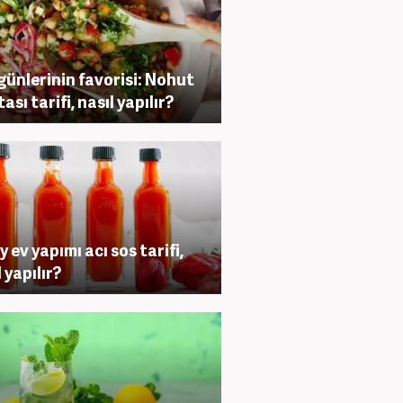
günlerinin favorisi: Nohut
ası tarifi, nasıl yapılır?
y ev yapımı acı sos tarifi,
 yapılır?