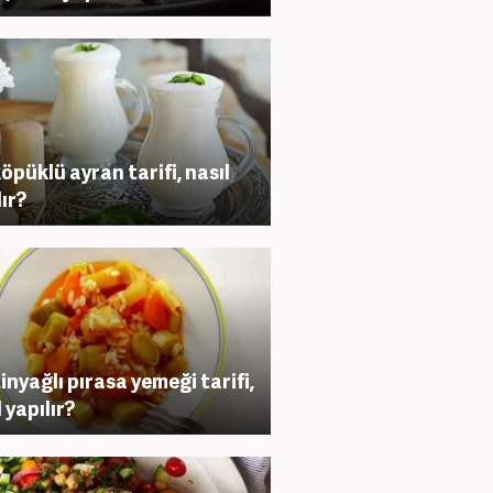
köpüklü ayran tarifi, nasıl
lır?
inyağlı pırasa yemeği tarifi,
 yapılır?