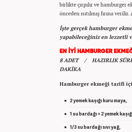
birlikte çırpılır ve hamburger 
önceden ısıtılmış fırına verilir.
İşte gerçek hamburger ekmek
yapabileceğiniz en lezzetli
EN İYİ HAMBURGER EKMEĞİ
8 ADET / HAZIRLIK SÜRES
DAKİKA
Hamburger ekmeği tarifi iç
2 yemek kaşığı kuru maya,
1 su bardağı + 2 yemek kaşığı 
1/3 su bardağı sıvı yağ,