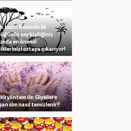
ik testi: Resimde ilk
üğünüz şey kişiliğiniz
ında en önemli
liklerinizi ortaya çıkarıyor!
klı yöntem ile: Giysilere
şan sim nasıl temizlenir?