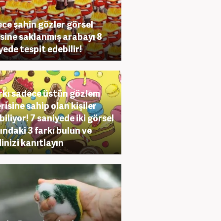
ce şahin gözler görsel
isine saklanmış arabayı 8
yede tespit edebilir!
arkı sadece üstün gözlem
risine sahip olan kişiler
biliyor! 7 saniyede iki görsel
ındaki 3 farkı bulun ve
inizi kanıtlayın