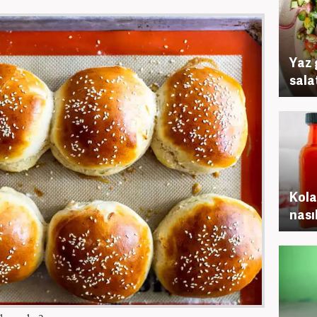
Yaz 
salat
Kola
nasıl