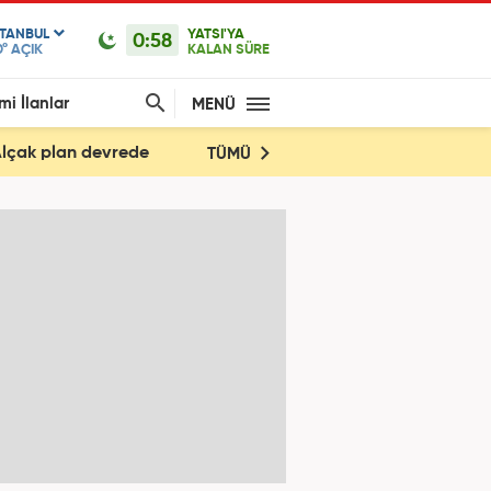
STANBUL
YATSI'YA
0:58
0°
AÇIK
KALAN SÜRE
mi İlanlar
MENÜ
! Alçak plan devrede
TÜMÜ