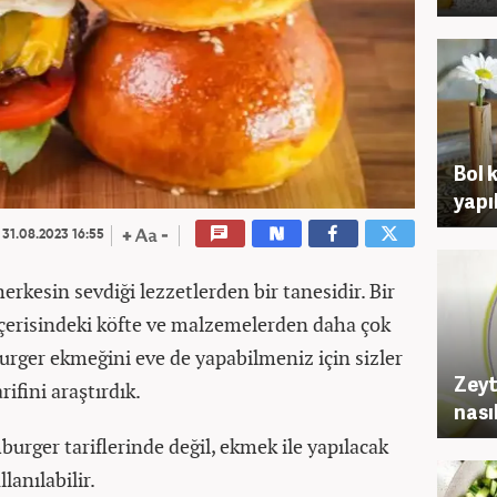
Bol 
yapı
31.08.2023 16:55
rkesin sevdiği lezzetlerden bir tanesidir. Bir
çerisindeki köfte ve malzemelerden daha çok
ger ekmeğini eve de yapabilmeniz için sizler
Zeyt
ifini araştırdık.
nasıl
ger tariflerinde değil, ekmek ile yapılacak
lanılabilir.