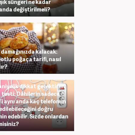
şık süngeri ne kadar
nda değiştirilmeli?
 damağınızda kalacak:
otlu poğaça tarifi, nasıl
lır?
aniyelik dikkat gerektiren
 testi: Dâhilerin sadece
’i aynı anda kaç telefonun
 edilebileceğini doğru
in edebilir. Sizde onlardan
misiniz?