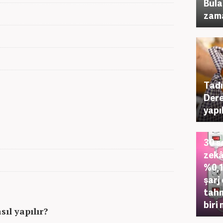
Bula
zama
Tadı
Dere
yapı
30 s
zekâ
%0,1
şarj
tahm
biri 
ıl yapılır?