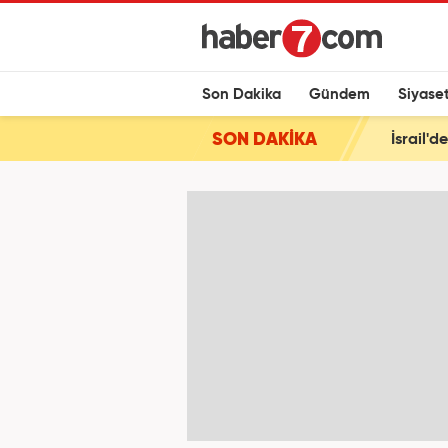
Son Dakika
Gündem
Siyase
SON DAKİKA
İsrail'd