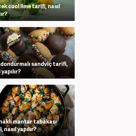
ek cool lime tarifi, nasıl
lır?
 dondurmalı sandviç tarifi,
 yapılır?
naklı mantar tabakası
i, nasıl yapılır?