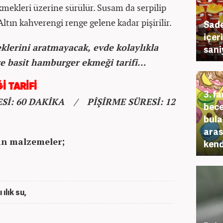
ekmekleri üzerine sürülür. Susam da serpilip
 Altın kahverengi renge gelene kadar pişirilir.
Sade
içer
lerini aratmayacak, evde kolaylıkla
sani
 ve basit hamburger ekmeği tarifi…
 TARİFİ
3. f
İ: 60 DAKİKA / PİŞİRME SÜRESİ: 12
bece
bula
aras
in malzemeler;
kend
ılık su,