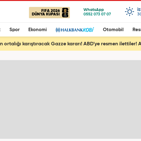
I
FIFA 2026
DÜNYA KUPASI
3
t
Spor
Ekonomi
Otomobil
Res
en ortalığı karıştıracak Gazze kararı! ABD'ye resmen ilettiler