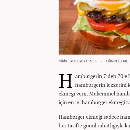
GİRİŞ
31.08.2023 16:55
GÜNCELLEME
H
amburgerin 7’den 70’e he
hamburgerin lezzetini i
ekmeği verir. Mükemmel hambur
için en iyi hamburger ekmeği tar
Hamburger ekmeği sadece hambur
her tarifte gönül rahatlığıyla kul