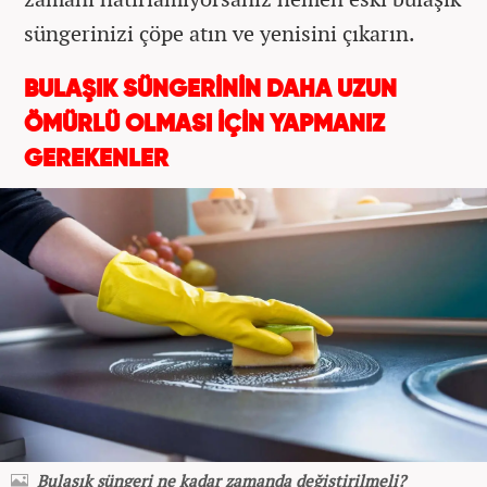
süngerinizi çöpe atın ve yenisini çıkarın.
BULAŞIK SÜNGERİNİN DAHA UZUN
ÖMÜRLÜ OLMASI İÇİN YAPMANIZ
GEREKENLER
Bulaşık süngeri ne kadar zamanda değiştirilmeli?