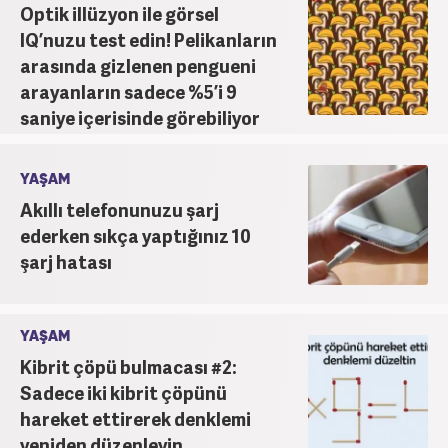
Optik illüzyon ile görsel
IQ’nuzu test edin! Pelikanların
arasında gizlenen pengueni
arayanların sadece %5’i 9
saniye içerisinde görebiliyor
YAŞAM
Akıllı telefonunuzu şarj
ederken sıkça yaptığınız 10
şarj hatası
YAŞAM
Kibrit çöpü bulmacası #2:
Sadece iki kibrit çöpünü
hareket ettirerek denklemi
yeniden düzenleyin