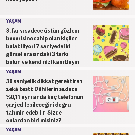
YAŞAM
3. farkı sadece üstün gözlem
becerisine sahip olan kişiler
bulabiliyor! 7 saniyede iki
görsel arasındaki 3 farkı
bulun ve kendinizi kanıtlayın
YAŞAM
30 saniyelik dikkat gerektiren
zekâ testi: Dâhilerin sadece
%0,1’i aynı anda kaç telefonun
şarj edilebileceğini doğru
tahmin edebilir. Sizde
onlardan biri misiniz?
YAŞAM