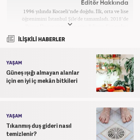
Editör Hakkında
1996 yılında Kocaeli’nde doğdu. İlk, orta ve lise
öğrenimini İstanbul Şile'de tamamladı. 2018’de
Düzce Üniversitesi Yönetim Bilişim Sistemleri
bölümünden mezun oldu. Kanal7 Medya Grubu’na
İLİŞKİLİ HABERLER
bağlı Haber7.com bünyesinde ‘SEO Editörü’
unvanıyla görev yapmaktadır.
YAŞAM
Güneş ışığı almayan alanlar
için en iyi iç mekân bitkileri
YAŞAM
Tıkanmış duş gideri nasıl
temizlenir?