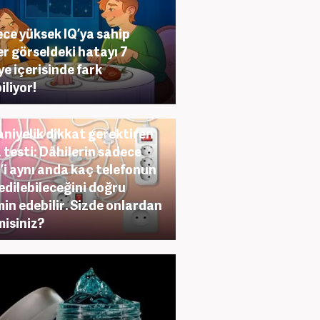
ce yüksek IQ’ya sahip
ler görseldeki hatayı 7
ye içerisinde fark
iliyor!
aniyelik dikkat gerektiren
 testi: Dâhilerin sadece
’i aynı anda kaç telefonun
 edilebileceğini doğru
in edebilir. Sizde onlardan
misiniz?