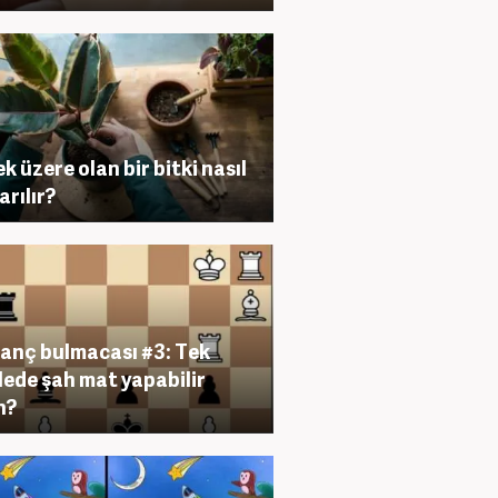
k üzere olan bir bitki nasıl
arılır?
anç bulmacası #3: Tek
ede şah mat yapabilir
n?