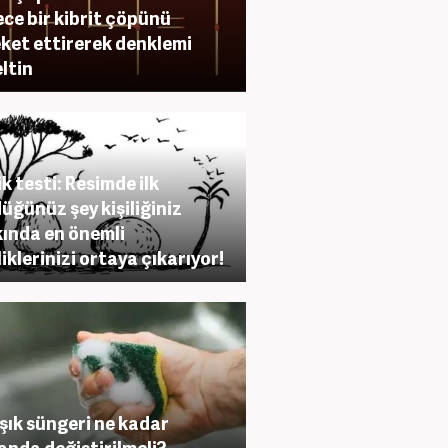
ce bir kibrit çöpünü
ket ettirerek denklemi
ltin
ik testi: Resimde ilk
üğünüz şey kişiliğiniz
ında en önemli
liklerinizi ortaya çıkarıyor!
şık süngeri ne kadar
nda değiştirilmeli?