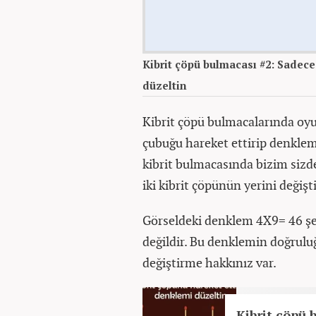
Kibrit çöpü bulmacası #2: Sadece
düzeltin
Kibrit çöpü bulmacalarında oyu
çubuğu hareket ettirip denklem
kibrit bulmacasında bizim sizde
iki kibrit çöpünün yerini değiş
Görseldeki denklem 4X9= 46 şe
değildir. Bu denklemin doğruluğ
değiştirme hakkınız var.
Kibrit çöpü 