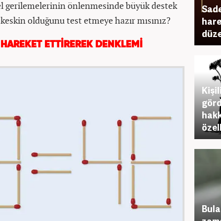
şsel gerilemelerinin önlenmesinde büyük destek
Sade
r keskin olduğunu test etmeye hazır mısınız?
hare
düze
 HAREKET ETTİREREK DENKLEMİ
Kişil
görd
hakk
özel
Bula
zama