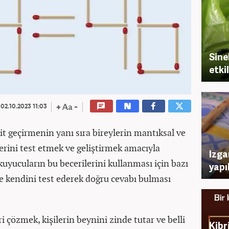
Sine
etki
02.10.2023 11:03
kit geçirmenin yanı sıra bireylerin mantıksal ve
erini test etmek ve geliştirmek amacıyla
Izgar
kuyucuların bu becerilerini kullanması için bazı
yapı
ve kendini test ederek doğru cevabı bulması
ri çözmek, kişilerin beynini zinde tutar ve belli
Kibr