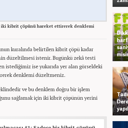
 iki kibrit çöpünü hareket ettirerek denklemi
Dikk
harf
sani
nun kuralında belirtilen kibrit çöpü kadar
misi
in düzeltilmesi istenir. Bugünkü zekâ testi
n istediğimiz ise yukarıda yer alan görseldeki
tirerek denklemi düzeltmeniz.
klindedir ve bu denklem doğru bir işlem
Tadı
unu sağlamak için iki kibrit çöpünün yerini
Dere
yapı
bulmacası #1: Sadece bir kibrit çöpünü