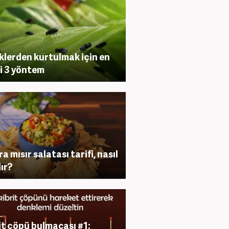
klerden kurtulmak için en
li 3 yöntem
a mısır salatası tarifi, nasıl
lır?
it çöpü bulmacası #1: