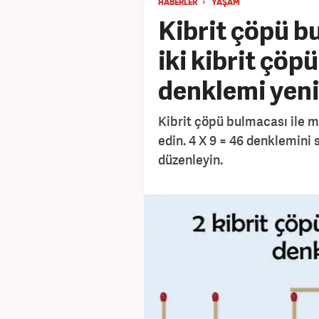
HABERLER
YAŞAM
Kibrit çöpü b
iki kibrit çöp
denklemi yen
Kibrit çöpü bulmacası ile ma
edin. 4 X 9 = 46 denklemini 
düzenleyin.