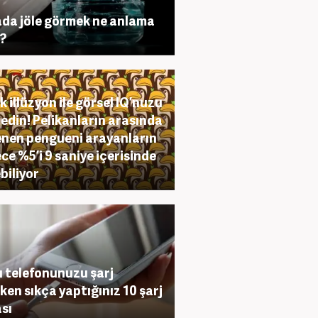
da jöle görmek ne anlama
r?
k illüzyon ile görsel IQ’nuzu
 edin! Pelikanların arasında
enen pengueni arayanların
ce %5’i 9 saniye içerisinde
biliyor
lı telefonunuzu şarj
ken sıkça yaptığınız 10 şarj
sı