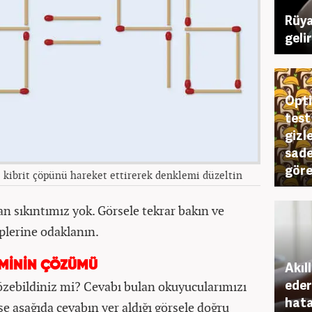
Rüya
geli
Opti
test
gizl
sade
göre
i kibrit çöpünü hareket ettirerek denklemi düzeltin
n sıkıntımız yok. Görsele tekrar bakın ve
öplerine odaklanın.
Akıl
EMİNİN ÇÖZÜMÜ
eder
çözebildiniz mi? Cevabı bulan okuyucularımızı
hata
se aşağıda cevabın yer aldığı görsele doğru