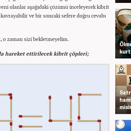
 yeni olanlar aşağıdaki çözümü inceleyerek kibrit
avrayabilir ve bir sonraki sefere doğru cevabı
 o zaman sizi bekletmeyelim.
Ölme
kurt
 hareket ettirilecek kibrit çöpleri;
Satr
haml
misi