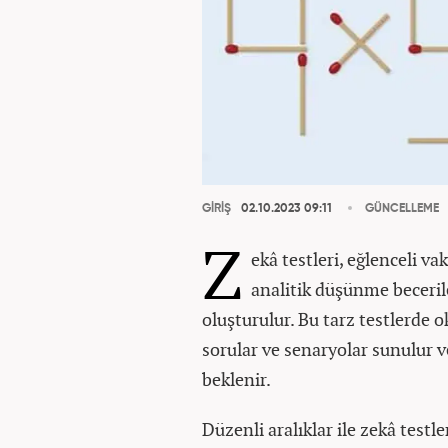
GİRİŞ
02.10.2023 09:11
GÜNCELLEME
Z
ekâ testleri, eğlenceli va
analitik düşünme beceril
oluşturulur. Bu tarz testlerde o
sorular ve senaryolar sunulur 
beklenir.
Düzenli aralıklar ile zekâ testle