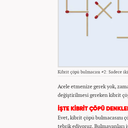
Kibrit çöpü bulmacası #2: Sadece ik
Acele etmenize gerek yok, zama
değiştirilmesi gereken kibrit ç
İŞTE KİBRİT ÇÖPÜ DENKL
Evet, kibrit çöpü bulmacasını 
tebrik ediyoruz. Bulmayanları i