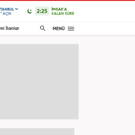
STANBUL
İMSAK'A
2:25
1°
AÇIK
KALAN SÜRE
mi İlanlar
MENÜ