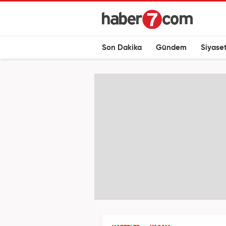
Son Dakika
Gündem
Siyase