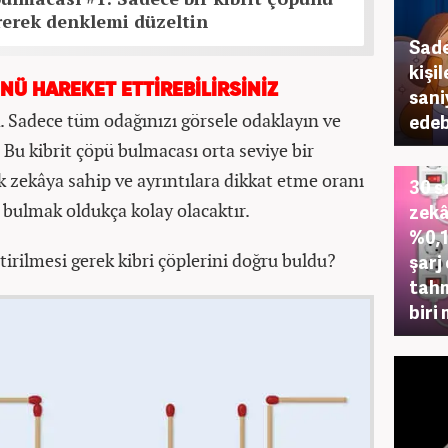
rerek denklemi düzeltin
Sade
kişi
ÜNÜ HAREKET ETTİREBİLİRSİNİZ
sani
k. Sadece tüm odağınızı görsele odaklayın ve
edeb
Bu kibrit çöpü bulmacası orta seviye bir
ik zekâya sahip ve ayrıntılara dikkat etme oranı
30 s
 bulmak oldukça kolay olacaktır.
zekâ
%0,1
tirilmesi gerek kibri çöplerini doğru buldu?
şarj
tahm
biri 