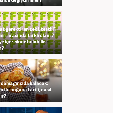
at gerektiren zekâ testi: F
leri arasında farklı olanı 7
ye içerisinde bulabilir
n?
 damağınızda kalacak:
otlu poğaça tarifi, nasıl
lır?