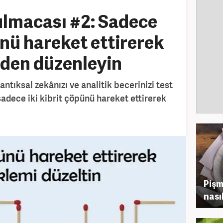
ulmacası #2: Sadece
ünü hareket ettirerek
iden düzenleyin
ntıksal zekânızı ve analitik becerinizi test
sadece iki kibrit çöpünü hareket ettirerek
Pişm
nasıl