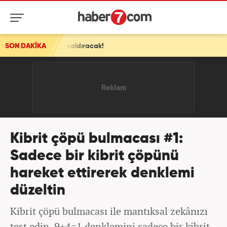
ıracak!
SON DAKİKA
Kibrit çöpü bulmacası #1:
Sadece bir kibrit çöpünü
hareket ettirerek denklemi
düzeltin
Kibrit çöpü bulmacası ile mantıksal zekânızı
test edin. 9+4=1 denklemini sadece bir kibrit