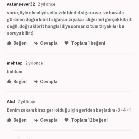
vatansever32
2 yıl önce
soru şöyle olmalıydı. elinizde bir dal sigara var. ve burada
görünen doğru kibrit sigaranızı yakar. diğerleri gerçek kibrit
değil. doğru kibrit hangisi diye sorsanız tüm tiryakiler bu
soruyu bilir :)
Beğen
Cevapla
Toplam
1
beğeni
mehtap
2 yıl önce
buldum
Beğen
Cevapla
Abd
2 yıl önce
Benim zekam biraz geri olduğu için geriden başladım -3 +4 =1
Beğen
Cevapla
Toplam
12
beğeni