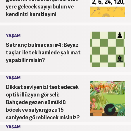
yere gelecek sayıyı bulun ve
kendinizi kanıtlayın!
YAŞAM
Satranç bulmacası #4: Beyaz
taşlar ile tek hamlede şah mat
yapabilir misin?
YAŞAM
Dikkat seviyenizi test edecek
optik illüzyon görseli:
Bahçede gezen sümüklü
böcek ve salyangozu 15
saniyede görebilecek misiniz?
YAŞAM