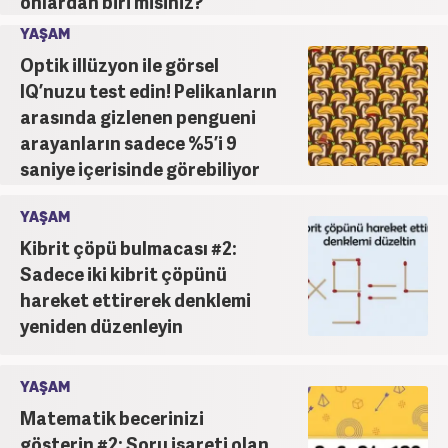
onlardan biri misiniz?
YAŞAM
Optik illüzyon ile görsel
IQ’nuzu test edin! Pelikanların
arasında gizlenen pengueni
arayanların sadece %5’i 9
saniye içerisinde görebiliyor
YAŞAM
Kibrit çöpü bulmacası #2:
Sadece iki kibrit çöpünü
hareket ettirerek denklemi
yeniden düzenleyin
YAŞAM
Matematik becerinizi
gösterin #2: Soru işareti olan