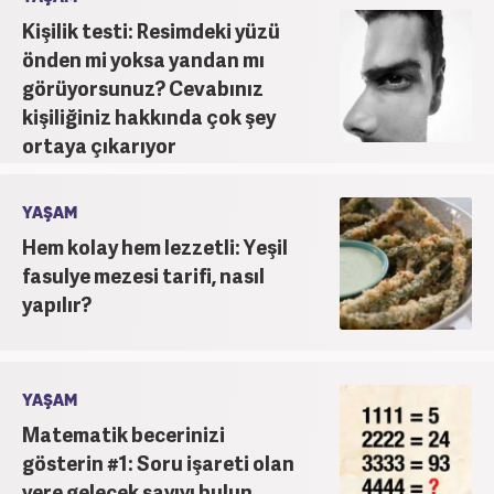
Kişilik testi: Resimdeki yüzü
önden mi yoksa yandan mı
görüyorsunuz? Cevabınız
kişiliğiniz hakkında çok şey
ortaya çıkarıyor
YAŞAM
Hem kolay hem lezzetli: Yeşil
fasulye mezesi tarifi, nasıl
yapılır?
YAŞAM
Matematik becerinizi
gösterin #1: Soru işareti olan
yere gelecek sayıyı bulun