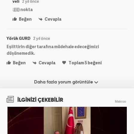
veli
2 yıl önce
:)))) nokta
Beğen
Cevapla
Yörük GURD
2 yıl önce
Eşiittirin diğer tarafına müdehale edeceğimizi
düşünemedik.
Beğen
Cevapla
Toplam
5
beğeni
Daha fazla yorum görüntüle
İLGİNİZİ ÇEKEBİLİR
Makroo