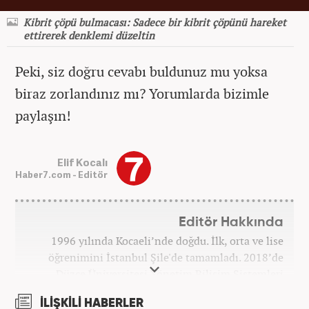
Kibrit çöpü bulmacası: Sadece bir kibrit çöpünü hareket
ettirerek denklemi düzeltin
Peki, siz doğru cevabı buldunuz mu yoksa
biraz zorlandınız mı? Yorumlarda bizimle
paylaşın!
Elif Kocalı
Haber7.com - Editör
Editör Hakkında
1996 yılında Kocaeli’nde doğdu. İlk, orta ve lise
öğrenimini İstanbul Şile'de tamamladı. 2018’de
Düzce Üniversitesi Yönetim Bilişim Sistemleri
bölümünden mezun oldu. Kanal7 Medya Grubu’na
İLİŞKİLİ HABERLER
bağlı Haber7.com bünyesinde ‘SEO Editörü’