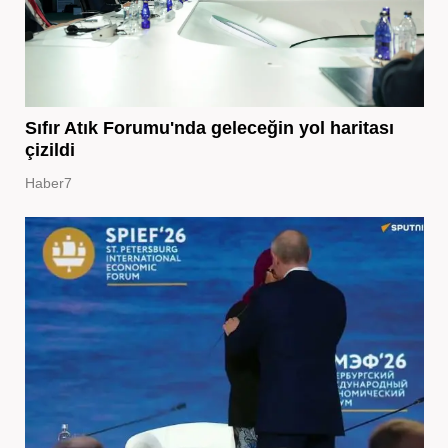
Sıfır Atık Forumu'nda geleceğin yol haritası
çizildi
Haber7