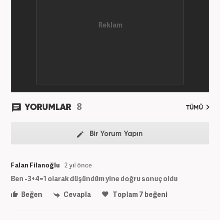
8
YORUMLAR
TÜMÜ
Bir Yorum Yapın
Falan Filanoğlu
2 yıl önce
Ben -3+4=1 olarak düşündüm yine doğru sonuç oldu
Beğen
Cevapla
Toplam
7
beğeni