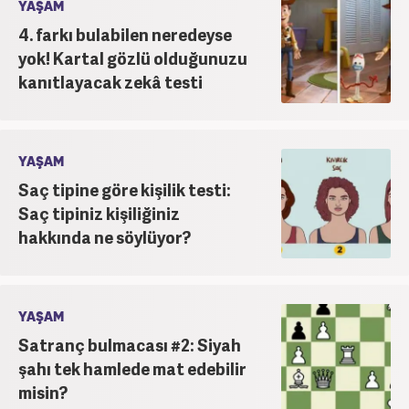
YAŞAM
4. farkı bulabilen neredeyse
yok! Kartal gözlü olduğunuzu
kanıtlayacak zekâ testi
YAŞAM
Saç tipine göre kişilik testi:
Saç tipiniz kişiliğiniz
hakkında ne söylüyor?
YAŞAM
Satranç bulmacası #2: Siyah
şahı tek hamlede mat edebilir
misin?