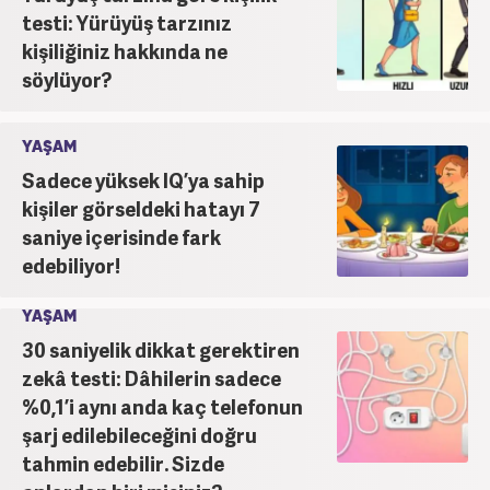
testi: Yürüyüş tarzınız
kişiliğiniz hakkında ne
söylüyor?
YAŞAM
Sadece yüksek IQ’ya sahip
kişiler görseldeki hatayı 7
saniye içerisinde fark
edebiliyor!
YAŞAM
30 saniyelik dikkat gerektiren
zekâ testi: Dâhilerin sadece
%0,1’i aynı anda kaç telefonun
şarj edilebileceğini doğru
tahmin edebilir. Sizde