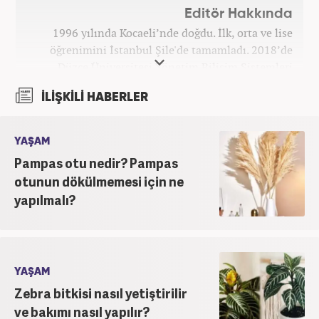
Editör Hakkında
1996 yılında Kocaeli’nde doğdu. İlk, orta ve lise
öğrenimini İstanbul Şile'de tamamladı. 2018’de
Düzce Üniversitesi Yönetim Bilişim Sistemleri
bölümünden mezun oldu. Kanal7 Medya Grubu’na
İLİŞKİLİ HABERLER
bağlı Haber7.com bünyesinde ‘SEO Editörü’
unvanıyla görev yapmaktadır.
YAŞAM
Pampas otu nedir? Pampas
otunun dökülmemesi için ne
yapılmalı?
YAŞAM
Zebra bitkisi nasıl yetiştirilir
ve bakımı nasıl yapılır?