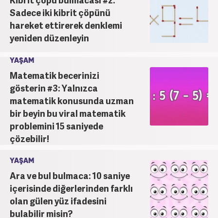
Sadece iki kibrit çöpünü
hareket ettirerek denklemi
yeniden düzenleyin
YAŞAM
Matematik becerinizi
gösterin #3: Yalnızca
matematik konusunda uzman
bir beyin bu viral matematik
problemini 15 saniyede
çözebilir!
YAŞAM
Ara ve bul bulmaca: 10 saniye
içerisinde diğerlerinden farklı
olan gülen yüz ifadesini
bulabilir misin?