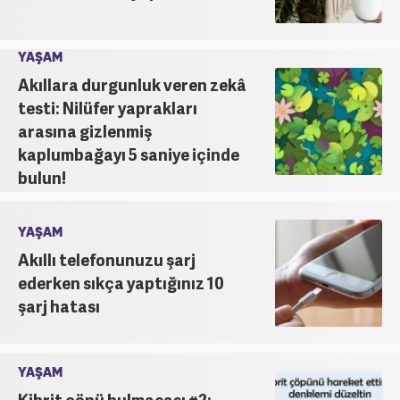
YAŞAM
Akıllara durgunluk veren zekâ
testi: Nilüfer yaprakları
arasına gizlenmiş
kaplumbağayı 5 saniye içinde
bulun!
YAŞAM
Akıllı telefonunuzu şarj
ederken sıkça yaptığınız 10
şarj hatası
YAŞAM
Kibrit çöpü bulmacası #2: