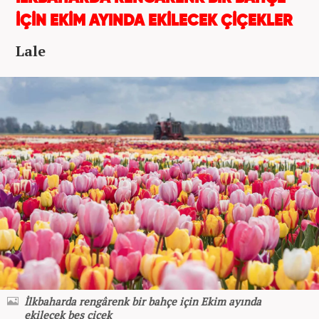
İÇİN EKİM AYINDA EKİLECEK ÇİÇEKLER
Lale
İlkbaharda rengârenk bir bahçe için Ekim ayında
ekilecek beş çiçek