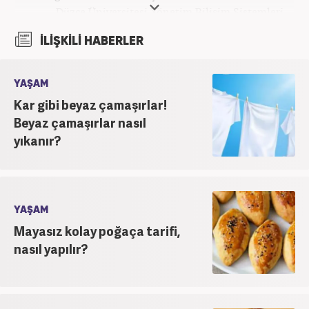
Düzce Üniversitesi Yönetim Bilişim Sistemleri
bölümünden mezun oldu. Kanal7 Medya Grubu’na
İLİŞKİLİ HABERLER
bağlı Haber7.com bünyesinde ‘SEO Editörü’
unvanıyla görev yapmaktadır.
YAŞAM
Kar gibi beyaz çamaşırlar!
Beyaz çamaşırlar nasıl
yıkanır?
YAŞAM
Mayasız kolay poğaça tarifi,
nasıl yapılır?