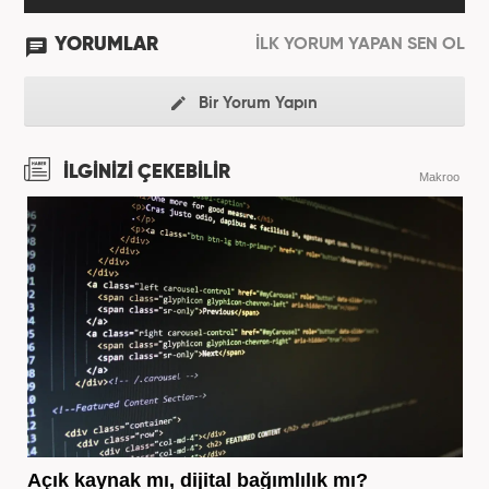
YORUMLAR
İLK YORUM YAPAN SEN OL
Bir Yorum Yapın
İLGİNİZİ ÇEKEBİLİR
Makroo
Açık kaynak mı, dijital bağımlılık mı?