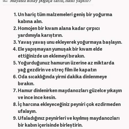
Mayasız kolay poğaça tarifi, nasıl yapılır?
Un hariç tüm malzemeleri geniş bir yoğurma
kabına alın.
Homojen bir kıvam alana kadar çırpıcı
yardımıyla karıştırın.
Yavaş yavaş unu ekleyerek yoğurmaya başlayın.
Ele yapışmayan yumuşak bir kıvam elde
ettiğinizde un eklemeyi bırakın.
Yoğurduğunuz hamurun üzerine az miktarda
yağ gezdirin ve streç film ile kapatın
Oda sıcaklığında yirmi dakika dinlenmeye
bırakın.
Hamur dinlenirken maydanozları güzelce yıkayın
ve ince ince kesin.
İç harcına ekleyeceğiniz peyniri çok ezdirmeden
ufalayın.
Ufaladığınız peynirleri ve kıyılmış maydanozları
bir kabın içerisinde birleştirin.