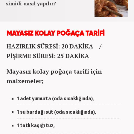
simidi nasıl yapılır?
MAYASIZ KOLAY POĞAÇA TARİFİ
HAZIRLIK SÜRESİ: 20 DAKİKA /
PİŞİRME SÜRESİ: 25 DAKİKA
Mayasız kolay poğaça tarifi için
malzemeler;
1 adet yumurta (oda sıcaklığında),
1 su bardağı süt (oda sıcaklığında),
1 tatlı kaşığı tuz,