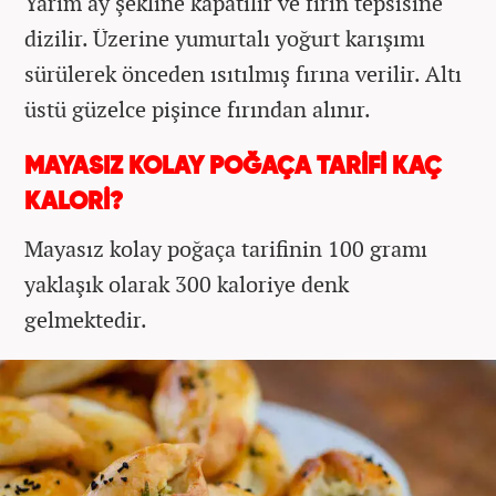
Yarım ay şekline kapatılır ve fırın tepsisine
dizilir. Üzerine yumurtalı yoğurt karışımı
sürülerek önceden ısıtılmış fırına verilir. Altı
üstü güzelce pişince fırından alınır.
MAYASIZ KOLAY POĞAÇA TARİFİ KAÇ
KALORİ?
Mayasız kolay poğaça tarifinin 100 gramı
yaklaşık olarak 300 kaloriye denk
gelmektedir.