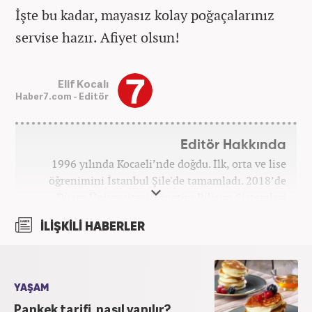
İşte bu kadar, mayasız kolay poğaçalarınız
servise hazır. Afiyet olsun!
Elif Kocalı
Haber7.com - Editör
Editör Hakkında
1996 yılında Kocaeli’nde doğdu. İlk, orta ve lise
öğrenimini İstanbul Şile'de tamamladı. 2018’de
Düzce Üniversitesi Yönetim Bilişim Sistemleri
bölümünden mezun oldu. Kanal7 Medya Grubu’na
İLİŞKİLİ HABERLER
bağlı Haber7.com bünyesinde ‘SEO Editörü’
unvanıyla görev yapmaktadır.
YAŞAM
Pankek tarifi, nasıl yapılır?