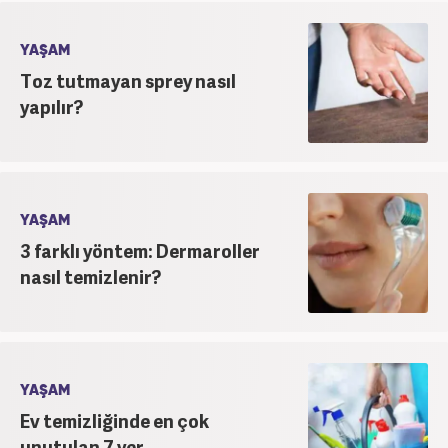
YAŞAM
Toz tutmayan sprey nasıl
yapılır?
YAŞAM
3 farklı yöntem: Dermaroller
nasıl temizlenir?
YAŞAM
Ev temizliğinde en çok
unutulan 7 yer