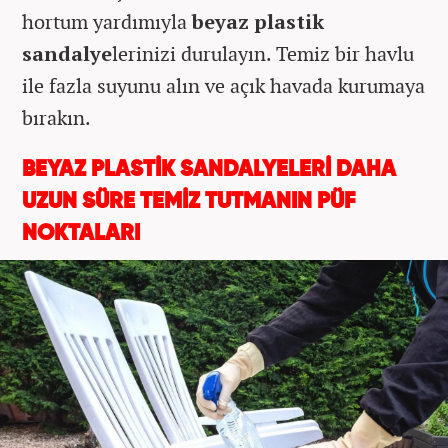
hortum yardımıyla
beyaz plastik
sandalye
lerinizi durulayın. Temiz bir havlu
ile fazla suyunu alın ve açık havada kurumaya
bırakın.
BEYAZ PLASTİK SANDALYELERİ DAHA
UZUN SÜRE TEMİZ TUTMANIN PÜF
NOKTALARI