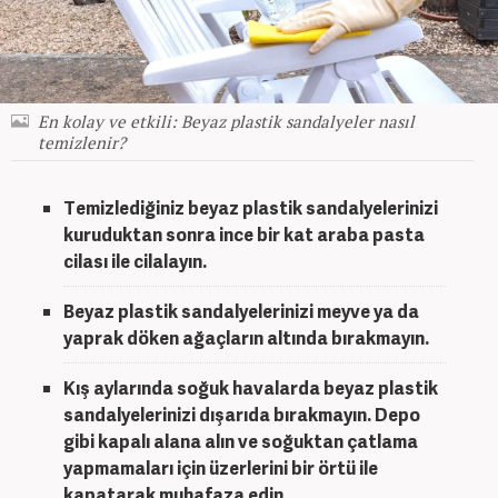
En kolay ve etkili: Beyaz plastik sandalyeler nasıl
temizlenir?
Temizlediğiniz
beyaz plastik sandalye
lerinizi
kuruduktan sonra ince bir kat araba pasta
cilası ile cilalayın.
Beyaz plastik sandalye
lerinizi meyve ya da
yaprak döken ağaçların altında bırakmayın.
Kış aylarında soğuk havalarda
beyaz plastik
sandalye
lerinizi dışarıda bırakmayın. Depo
gibi kapalı alana alın ve soğuktan çatlama
yapmamaları için üzerlerini bir örtü ile
kapatarak muhafaza edin.