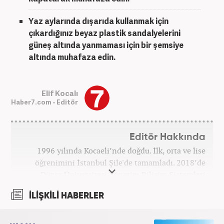
Yaz aylarında dışarıda kullanmak için
çıkardığınız
beyaz plastik sandalye
lerini
güneş altında yanmaması için bir şemsiye
altında muhafaza edin.
Elif Kocalı
Haber7.com - Editör
Editör Hakkında
1996 yılında Kocaeli’nde doğdu. İlk, orta ve lise
öğrenimini İstanbul Şile'de tamamladı. 2018’de
Düzce Üniversitesi Yönetim Bilişim Sistemleri
bölümünden mezun oldu. Kanal7 Medya Grubu’na
İLİŞKİLİ HABERLER
bağlı Haber7.com bünyesinde ‘SEO Editörü’
unvanıyla görev yapmaktadır.