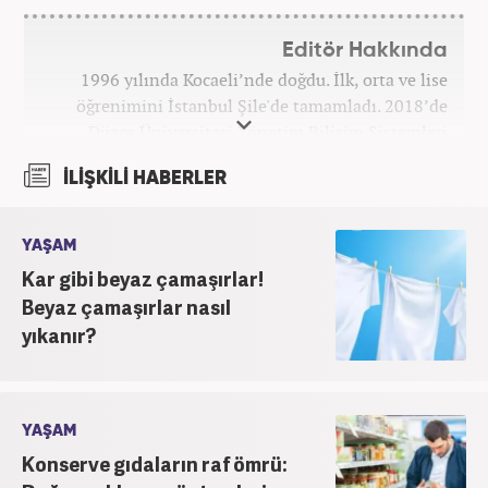
Editör Hakkında
1996 yılında Kocaeli’nde doğdu. İlk, orta ve lise
öğrenimini İstanbul Şile'de tamamladı. 2018’de
Düzce Üniversitesi Yönetim Bilişim Sistemleri
bölümünden mezun oldu. Kanal7 Medya Grubu’na
İLİŞKİLİ HABERLER
bağlı Haber7.com bünyesinde ‘SEO Editörü’
unvanıyla görev yapmaktadır.
YAŞAM
Kar gibi beyaz çamaşırlar!
Beyaz çamaşırlar nasıl
yıkanır?
YAŞAM
Konserve gıdaların raf ömrü: