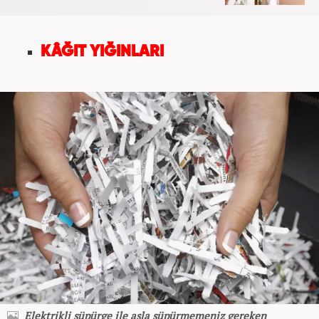
KÂĞIT YIĞINLARI
Elektrikli süpürge ile asla süpürmemeniz gereken