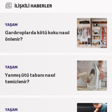
bölümünden mezun oldu. Kanal7 Medya Grubu’na
İLİŞKİLİ HABERLER
bağlı Haber7.com bünyesinde ‘SEO Editörü’
unvanıyla görev yapmaktadır.
YAŞAM
Gardıroplarda kötü koku nasıl
önlenir?
YAŞAM
Yanmış ütü tabanı nasıl
temizlenir?
YAŞAM