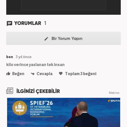
1
YORUMLAR
Bir Yorum Yapın
ben
3 yıl önce
kilo verince yaslanan tek insan
Beğen
Cevapla
Toplam
3
beğeni
İLGİNİZİ ÇEKEBİLİR
Makroo