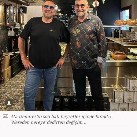
Ata Demirer’in son hali hayretler içinde bıraktı!
‘Nereden nereye’ dedirten değişim…