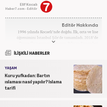
Elif Kocalı
Haber7.com - Editör
Editör Hakkında
1996 yılında Kocaeli’nde doğdu. İlk, orta ve lise
öğrenimini İstanbul Şile'de tamamladı. 2018’de
Düzce Üniversitesi Yönetim Bilişim Sistemleri
bölümünden mezun oldu. Kanal7 Medya Grubu’na
İLİŞKİLİ HABERLER
bağlı Haber7.com bünyesinde ‘SEO Editörü’
unvanıyla görev yapmaktadır.
YAŞAM
Kuru yufkadan: Bartın
ıslaması nasıl yapılır? Islama
tarifi