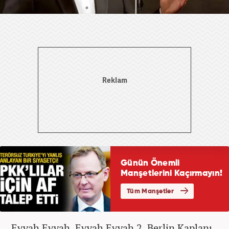
Eyvah Eyvah, Eyvah Eyvah 2, Berlin Kaplanı,