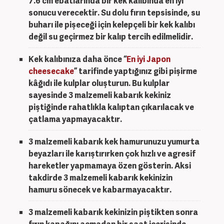
7.6 cm ebatlarında bir kek kalıbında en iyi
sonucu verecektir. Su dolu fırın tepsisinde, su
buharı ile pişeceği için kelepçeli bir kek kalıbı
değil su geçirmez bir kalıp tercih edilmelidir.
Kek kalıbınıza daha önce “
En iyi Japon
cheesecake
” tarifinde yaptığınız gibi pişirme
kâğıdı ile kulplar oluşturun. Bu kulplar
sayesinde
3 malzemeli kabarık kek
iniz
piştiğinde rahatlıkla kalıptan çıkarılacak ve
çatlama yapmayacaktır.
3 malzemeli kabarık kek
hamurunuzu yumurta
beyazları ile karıştırırken çok hızlı ve agresif
hareketler yapmamaya özen gösterin. Aksi
takdirde
3 malzemeli kabarık kek
inizin
hamuru sönecek ve kabarmayacaktır.
3 malzemeli kabarık kek
inizin piştikten sonra