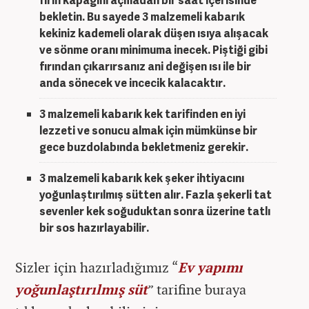
fırın kapağını açmadan bir saat içerisinde
bekletin. Bu sayede
3 malzemeli kabarık
kek
iniz kademeli olarak düşen ısıya alışacak
ve sönme oranı minimuma inecek. Piştiği gibi
fırından çıkarırsanız ani değişen ısı ile bir
anda sönecek ve incecik kalacaktır.
3 malzemeli kabarık kek
tarifinden en iyi
lezzeti ve sonucu almak için mümkünse bir
gece buzdolabında bekletmeniz gerekir.
3 malzemeli kabarık kek
şeker ihtiyacını
yoğunlaştırılmış sütten alır. Fazla şekerli tat
sevenler kek soğuduktan sonra üzerine tatlı
bir sos hazırlayabilir.
Sizler için hazırladığımız “
Ev yapımı
yoğunlaştırılmış süt
” tarifine buraya