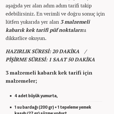
aşağıda yer alan adım adım tarifi takip
edebilirsiniz. En verimli ve doğru sonuç için
lütfen yukarıda yer alan
3 malzemeli
kabarık kek tarifi püf noktaları
nı
dikkatlice okuyun.
HAZIRLIK SÜRESİ: 20 DAKİKA /
PİŞİRME SÜRESİ: 1 SAAT 50 DAKİKA
3 malzemeli kabarık kek tarifi için
malzemeler;
4 adet büyük yumurta,
1 su bardağı (200 gr) + 1 tepeleme yemek
kaşığı (27 gr) süzme yoğurt,