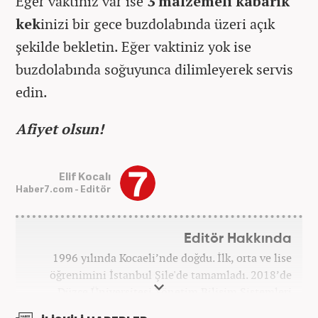
Eğer vaktiniz var ise
3 malzemeli kabarık
kek
inizi bir gece buzdolabında üzeri açık
şekilde bekletin. Eğer vaktiniz yok ise
buzdolabında soğuyunca dilimleyerek servis
edin.
Afiyet olsun!
Elif Kocalı
Haber7.com - Editör
Editör Hakkında
1996 yılında Kocaeli’nde doğdu. İlk, orta ve lise
öğrenimini İstanbul Şile'de tamamladı. 2018’de
Düzce Üniversitesi Yönetim Bilişim Sistemleri
bölümünden mezun oldu. Kanal7 Medya Grubu’na