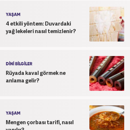
YAŞAM
4 etkili yöntem: Duvardaki
yağ lekeleri nasıl temizlenir?
DİNİ BİLGİLER
Rüyada kaval görmek ne
anlama gelir?
YAŞAM
Mengen çorbası tarifi, nasıl
yapılır?