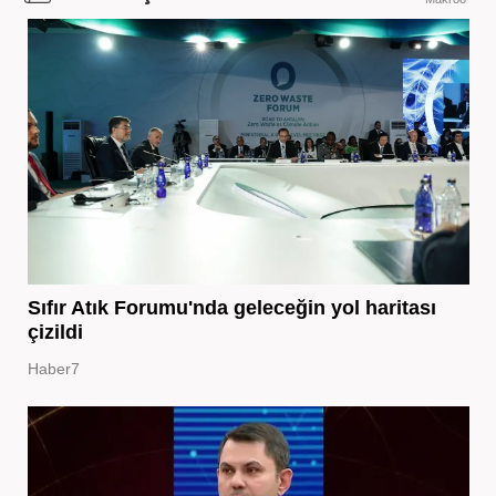
Sıfır Atık Forumu'nda geleceğin yol haritası
çizildi
Haber7