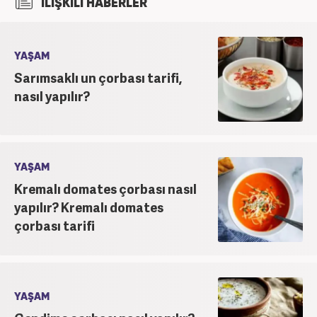
İLİŞKİLİ HABERLER
bağlı Haber7.com bünyesinde ‘SEO Editörü’
unvanıyla görev yapmaktadır.
YAŞAM
Sarımsaklı un çorbası tarifi,
nasıl yapılır?
YAŞAM
Kremalı domates çorbası nasıl
yapılır? Kremalı domates
çorbası tarifi
YAŞAM