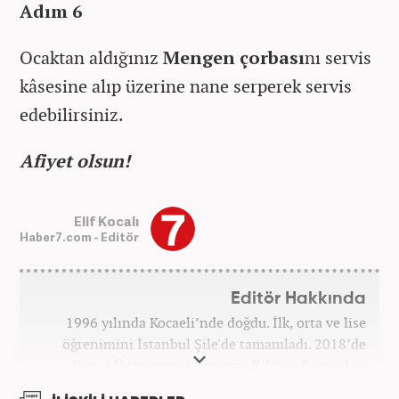
Adım 6
Ocaktan aldığınız
Mengen çorbası
nı servis
kâsesine alıp üzerine nane serperek servis
edebilirsiniz.
Afiyet olsun!
Elif Kocalı
Haber7.com - Editör
Editör Hakkında
1996 yılında Kocaeli’nde doğdu. İlk, orta ve lise
öğrenimini İstanbul Şile'de tamamladı. 2018’de
Düzce Üniversitesi Yönetim Bilişim Sistemleri
bölümünden mezun oldu. Kanal7 Medya Grubu’na