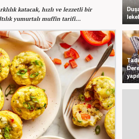
Duşa
rklılık katacak, hızlı ve lezzetli bir
leke
ltılık yumurtalı muffin tarifi…
Tadı
Dere
yapı