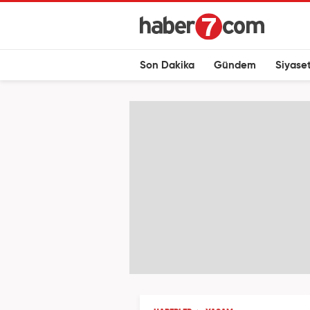
Son Dakika
Gündem
Siyase