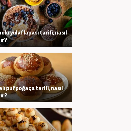
olu yulaf lapası tarifi, nasıl
lır?
lı puf poğaça tarifi, nasıl
lır?