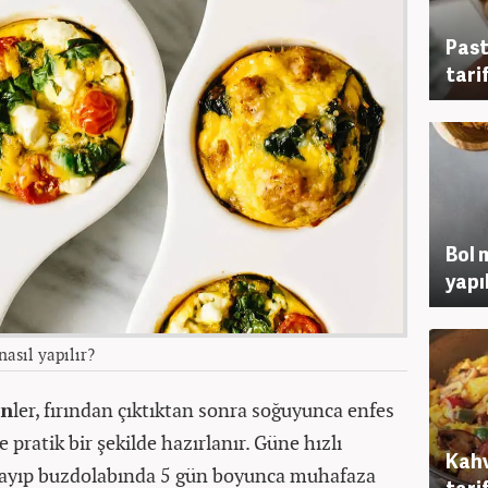
Past
tarif
Bol 
yapı
nasıl yapılır?
in
ler, fırından çıktıktan sonra soğuyunca enfes
e pratik bir şekilde hazırlanır. Güne hızlı
Kahv
rlayıp buzdolabında 5 gün boyunca muhafaza
tarif