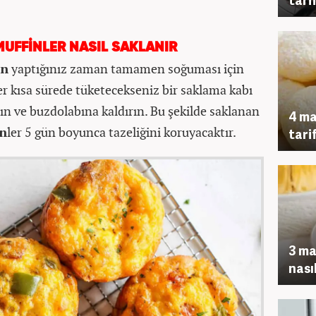
MUFFİNLER NASIL SAKLANIR
in
yaptığınız zaman tamamen soğuması için
r kısa sürede tüketecekseniz bir saklama kabı
ın ve buzdolabına kaldırın. Bu şekilde saklanan
4 ma
in
ler 5 gün boyunca tazeliğini koruyacaktır.
tarif
3 ma
nasıl