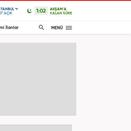
STANBUL
AKŞAM'A
1:02
0°
AÇIK
KALAN SÜRE
mi İlanlar
MENÜ