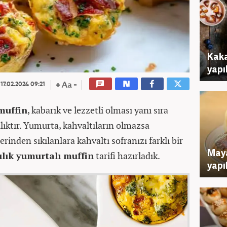
Kaka
yapı
17.02.2024 09:21
muffin
, kabarık ve lezzetli olması yanı sıra
ılıktır. Yumurta, kahvaltıların olmazsa
erinden sıkılanlara kahvaltı sofranızı farklı bir
Maya
ılık yumurtalı muffin
tarifi hazırladık.
yapı