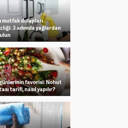
ı mutfak dolapları
zliği: 3 adımda yağlardan
ulun
günlerinin favorisi: Nohut
ası tarifi, nasıl yapılır?