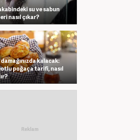
kabindeki su ve sabun
leri nasıl çıkar?
 damağınızda kalacak:
otlu poğaça tarifi, nasıl
lır?