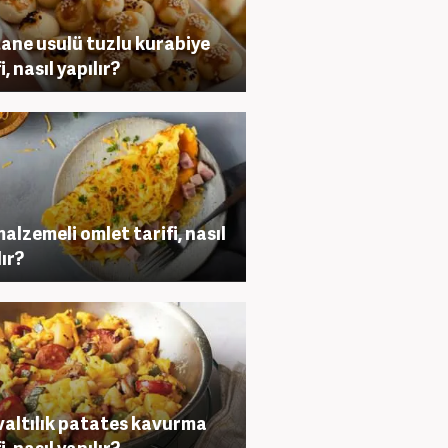
ane usulü tuzlu kurabiye
i, nasıl yapılır?
malzemeli omlet tarifi, nasıl
lır?
altılık patates kavurma
i, nasıl yapılır?