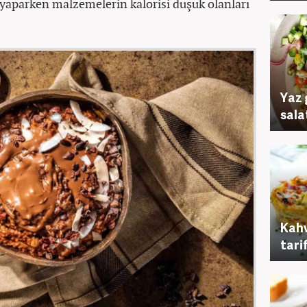
ni yaparken malzemelerin kalorisi düşük olanları
Yaz 
salat
Kahv
tarif