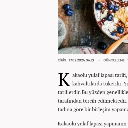
GİRİŞ
17.02.2024 06:21
GÜNCELLEME
K
akaolu yulaf lapası tarifi
kahvaltılarda tüketilir. Y
tariflerdir. Bu yüzden genellikl
tarafından tercih edilmektedir.
tadına göre bir birleşim yapam
Kakaolu yulaf lapası yapmanın 