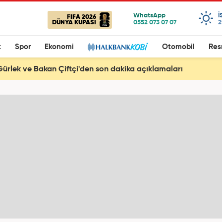
I
FIFA 2026
DÜNYA KUPASI
2
t
Spor
Ekonomi
Otomobil
Res
ürlek ve Bakan Çiftçi'den son dakika açıklamaları