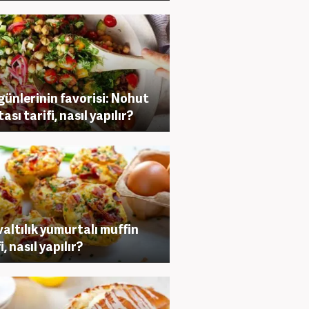
günlerinin favorisi: Nohut
ası tarifi, nasıl yapılır?
altılık yumurtalı muffin
i, nasıl yapılır?