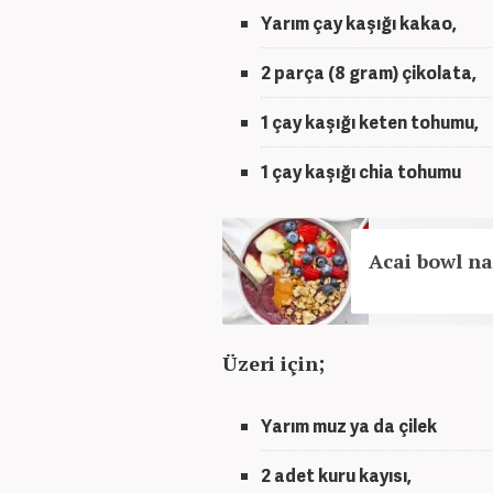
Yarım çay kaşığı kakao,
2 parça (8 gram) çikolata,
1 çay kaşığı keten tohumu,
1 çay kaşığı chia tohumu
Acai bowl nas
Üzeri için;
Yarım muz ya da çilek
2 adet kuru kayısı,