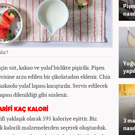
Pişm
nasıl
ılır?
Yoğu
n süt, kakao ve yulaf birlikte pişirilir. Pişen
yapı
çerisine arzu edilen bir çikolatadan eklenir. Chia
aolu yulaf lapası karıştırılır. Servis edilecek
pası dilenildiği gibi süslenir.
RİFİ KAÇ KALORİ
ifi yaklaşık olarak 595 kaloriye eşittir. Biz
3 ma
k kalorili malzemelerden seçerek oluşturduk.
nasıl