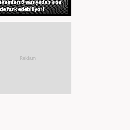
akamları 6 saniyeden kısa
de fark edebiliyor!