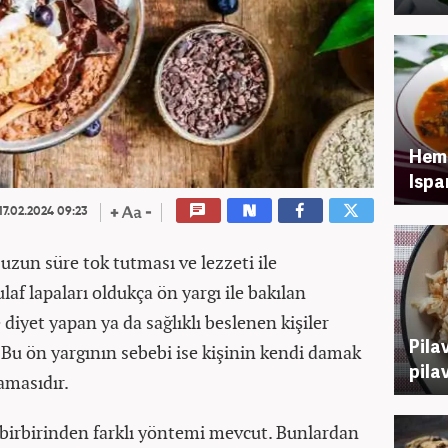
Hem 
Ispa
17.02.2024 09:23
, uzun süre tok tutması ve lezzeti ile
ulaf lapaları oldukça ön yargı ile bakılan
e diyet yapan ya da sağlıklı beslenen kişiler
Pila
 Bu ön yargının sebebi ise kişinin kendi damak
pilav
amasıdır.
birbirinden farklı yöntemi mevcut. Bunlardan