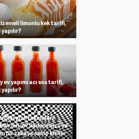
lzemeli limonlu kek tarifi,
 yapılır?
y ev yapımı acı sos tarifi,
 yapılır?
mdeki gizli rakamları
bilir misin? Sadece hızlı ve
in bir zekâya sahip kişiler