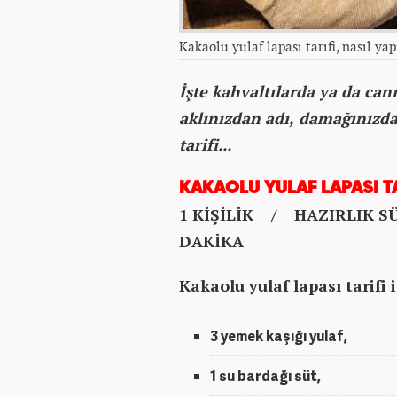
Kakaolu yulaf lapası tarifi, nasıl yap
İşte kahvaltılarda ya da canı
aklınızdan adı, damağınızda
tarifi...
KAKAOLU YULAF LAPASI TA
1 KİŞİLİK / HAZIRLIK SÜ
DAKİKA
Kakaolu yulaf lapası tarifi
3 yemek kaşığı yulaf,
1 su bardağı süt,