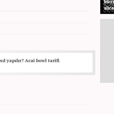
bu r
süre
ıl yapılır? Acai bowl tarifi