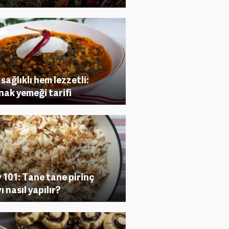
sağlıklı hem lezzetli:
nak yemeği tarifi
v 101: Tane tane pirinç
ı nasıl yapılır?