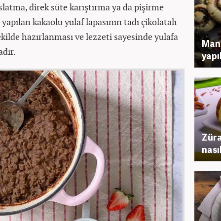
slatma, direk süte karıştırma ya da pişirme
apılan kakaolu yulaf lapasının tadı çikolatalı
ekilde hazırlanması ve lezzeti sayesinde yulafa
Mant
adır.
yapı
Züra
nasıl