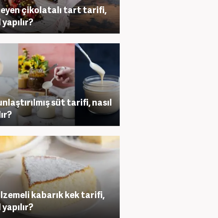
eyen çikolatalı tart tarifi,
 yapılır?
nlaştırılmış süt tarifi, nasıl
lır?
lzemeli kabarık kek tarifi,
 yapılır?