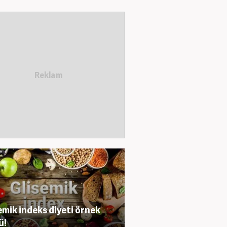
emik indeks diyeti örnek
ü!