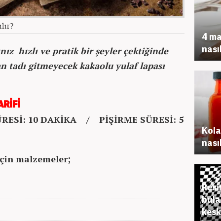
ılır?
4 ma
nasıl
nız hızlı ve pratik bir şeyler çektiğinde
n tadı gitmeyecek kakaolu yulaf lapası
RİFİ
RESİ: 10 DAKİKA / PİŞİRME SÜRESİ: 5
Kola
nasıl
 için malzemeler;
Resi
bula
kesk