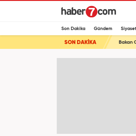
Son Dakika
Gündem
Siyase
SON DAKİKA
Bakan G