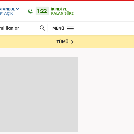
STANBUL
İKİNDİ'YE
1:22
9°
AÇIK
KALAN SÜRE
mi İlanlar
MENÜ
TÜMÜ