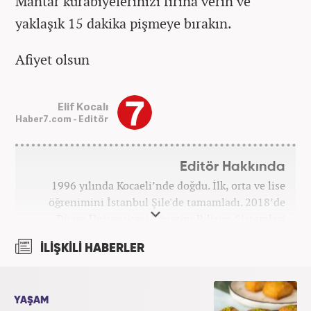
Mantar kurabiyelerinizi fırına verin ve
yaklaşık 15 dakika pişmeye bırakın.
Afiyet olsun
Elif Kocalı
Haber7.com - Editör
Editör Hakkında
1996 yılında Kocaeli’nde doğdu. İlk, orta ve lise
öğrenimini İstanbul Şile'de tamamladı. 2018’de
Düzce Üniversitesi Yönetim Bilişim Sistemleri
bölümünden mezun oldu. Kanal7 Medya Grubu’na
İLİŞKİLİ HABERLER
bağlı Haber7.com bünyesinde ‘SEO Editörü’
unvanıyla görev yapmaktadır.
YAŞAM