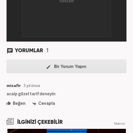
1
YORUMLAR
Bir Yorum Yapın
misafir
3 yıl önce
acaip güzel tarif deneyin
Beğen
Cevapla
İLGİNİZİ ÇEKEBİLİR
Makroo