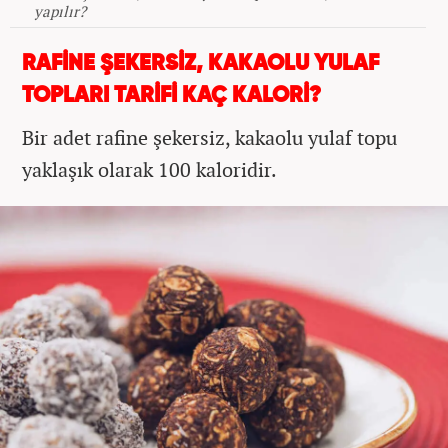
yapılır?
RAFİNE ŞEKERSİZ, KAKAOLU YULAF
TOPLARI TARİFİ KAÇ KALORİ?
Bir adet rafine şekersiz, kakaolu yulaf topu
yaklaşık olarak 100 kaloridir.