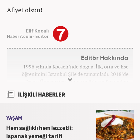
Afiyet olsun!
Elif Kocalı
Haber7.com - Editör
Editör Hakkında
1996 yılında Kocaeli’nde doğdu. İlk, orta ve lise
öğrenimini İstanbul Şile'de tamamladı. 2018’de
Düzce Üniversitesi Yönetim Bilişim Sistemleri
bölümünden mezun oldu. Kanal7 Medya Grubu’na
İLİŞKİLİ HABERLER
bağlı Haber7.com bünyesinde ‘SEO Editörü’
unvanıyla görev yapmaktadır.
YAŞAM
Hem sağlıklı hem lezzetli:
Ispanak yemeği tarifi