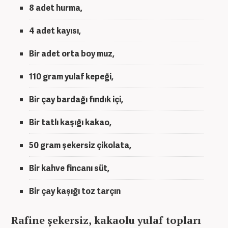
8 adet hurma,
4 adet kayısı,
Bir adet orta boy muz,
110 gram yulaf kepeği,
Bir çay bardağı fındık içi,
Bir tatlı kaşığı kakao,
50 gram şekersiz çikolata,
Bir kahve fincanı süt,
Bir çay kaşığı toz tarçın
Rafine şekersiz, kakaolu yulaf topları