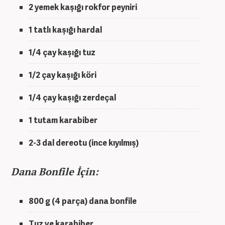
2 yemek kaşığı rokfor peyniri
1 tatlı kaşığı hardal
1/4 çay kaşığı tuz
1/2 çay kaşığı köri
1/4 çay kaşığı zerdeçal
1 tutam karabiber
2-3 dal dereotu (ince kıyılmış)
Dana Bonfile İçin:
800 g (4 parça) dana bonfile
Tuz ve karabiber