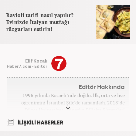
Ravioli tarifi nasıl yapılır?
Evinizde İtalyan mutfağı
rüzgarları estirin!
Elif Kocalı
Haber7.com - Editör
Editör Hakkında
1996 yılında Kocaeli’nde doğdu. İlk, orta ve lise
öğrenimini İstanbul Şile'de tamamladı. 2018’de
Düzce Üniversitesi Yönetim Bilişim Sistemleri
bölümünden mezun oldu. Kanal7 Medya Grubu’na
İLİŞKİLİ HABERLER
bağlı Haber7.com bünyesinde ‘SEO Editörü’
unvanıyla görev yapmaktadır.