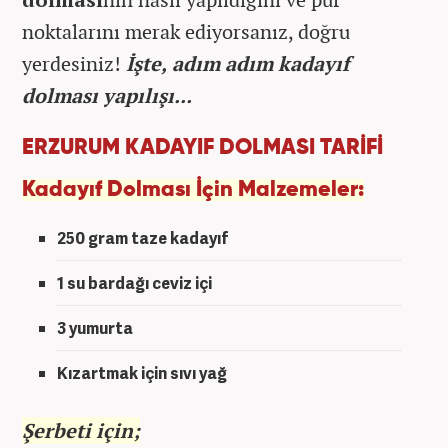
noktalarını merak ediyorsanız, doğru
yerdesiniz!
İşte, adım adım kadayıf
dolması yapılışı...
ERZURUM KADAYIF DOLMASI TARİFİ
Kadayıf Dolması İçin Malzemeler:
250 gram taze kadayıf
1 su bardağı ceviz içi
3 yumurta
Kızartmak için sıvı yağ
Şerbeti için;