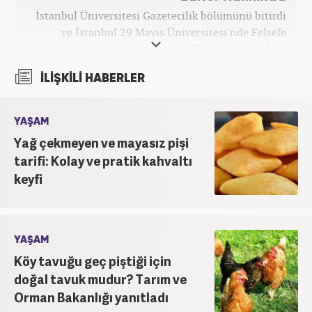
İstanbul Üniversitesi Gazetecilik bölümünü bitirdi
ve İstanbul 29 Mayıs Üniversitesi'nde Felsefe
yüksek lisansını tamamladı. Ekim 2023'ten beri
Haber7 bünyesinde internet editörü olarak
İLİŞKİLİ HABERLER
çalışmaktadır.
YAŞAM
Yağ çekmeyen ve mayasız pişi
tarifi: Kolay ve pratik kahvaltı
keyfi
YAŞAM
Köy tavuğu geç piştiği için
doğal tavuk mudur? Tarım ve
Orman Bakanlığı yanıtladı